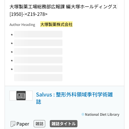
大塚製薬工場総務部広報課 編
大塚ホールディングス
[1950]-
<Z19-278>
大塚製薬株式会社
Author Heading
Volumes of this title
Salvus : 整形外科領域季刊学術雑
誌
National Diet Library
Paper
雑誌
雑誌タイトル