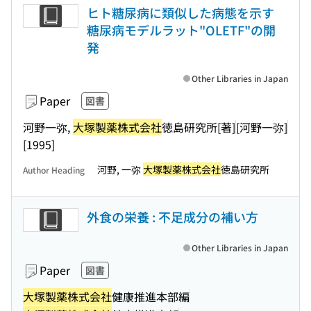
ヒト糖尿病に類似した病態を示す
糖尿病モデルラット"OLETF"の開
発
Other Libraries in Japan
Paper
図書
河野一弥,
大塚製薬株式会社
徳島研究所[著]
[河野一弥]
[1995]
河野, 一弥
大塚製薬株式会社
徳島研究所
Author Heading
外食の栄養 : 不足成分の補い方
Other Libraries in Japan
Paper
図書
大塚製薬株式会社
健康推進本部編