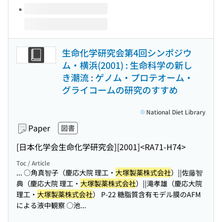
生命化学研究会第4回シンポジウ
ム・横浜(2001) : 生命科学の新し
き潮流 : ゲノム・プロテオーム・
グライコームの研究のすすめ
National Diet Library
Paper
図書
[日本化学会生命化学研究会]
[2001]
<RA71-H74>
Toc / Article
... ○角真智子（慶応大院 理工・
大塚製薬株式会社
）||佐藤智
典（慶応大院 理工・
大塚製薬株式会社
）||滝孝雄（慶応大院
理工・
大塚製薬株式会社
） P-22 糖脂質含有モデル膜のAFM
による液中観察 ○池...