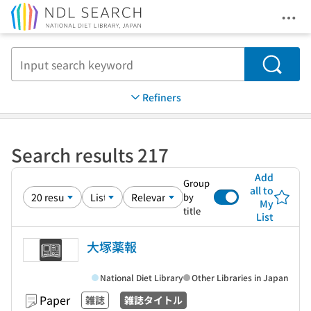
Ope
Jump to main content
Search
Refiners
Search results 217
Add
Group
all to
by
My
title
List
大塚薬報
National Diet Library
Other Libraries in Japan
Paper
雑誌
雑誌タイトル