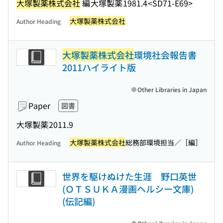
大塚製薬株式会社
編
大塚製薬
1981.4
<SD71-E69>
大塚製薬株式会社
Author Heading
大塚製薬株式会社
環境社会報告書
2011ハイライト版
Other Libraries in Japan
Paper
図書
大塚製薬
2011.9
大塚製薬株式会社
総務部環境担当／［編］
Author Heading
世界を駆けぬけた生涯 野口英世
(ＯＴＳＵＫＡ漫画ヘルシー文庫)
(伝記編)