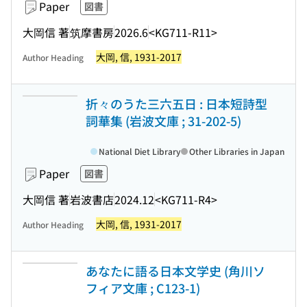
Paper
図書
大岡信 著
筑摩書房
2026.6
<KG711-R11>
大岡, 信, 1931-2017
Author Heading
折々のうた三六五日 : 日本短詩型
詞華集 (岩波文庫 ; 31-202-5)
National Diet Library
Other Libraries in Japan
Paper
図書
大岡信 著
岩波書店
2024.12
<KG711-R4>
大岡, 信, 1931-2017
Author Heading
あなたに語る日本文学史 (角川ソ
フィア文庫 ; C123-1)