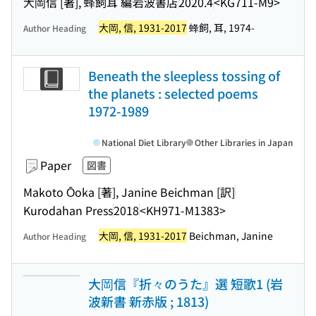
大岡信 [著], 蜂飼耳 編
岩波書店
2020.4
<KG711-M9>
大岡, 信, 1931-2017
蜂飼, 耳, 1974-
Author Heading
Beneath the sleepless tossing of
the planets : selected poems
1972-1989
National Diet Library
Other Libraries in Japan
Paper
図書
Makoto Ōoka [著], Janine Beichman [訳]
Kurodahan Press
2018
<KH971-M1383>
大岡, 信, 1931-2017
Beichman, Janine
Author Heading
大岡信『折々のうた』選 短歌1 (岩
波新書 新赤版 ; 1813)