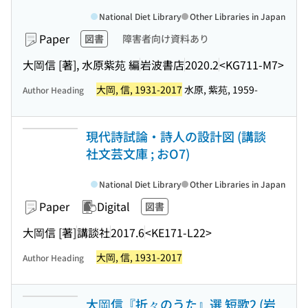
National Diet Library
Other Libraries in Japan
Paper
図書
障害者向け資料あり
大岡信 [著], 水原紫苑 編
岩波書店
2020.2
<KG711-M7>
大岡, 信, 1931-2017
水原, 紫苑, 1959-
Author Heading
現代詩試論・詩人の設計図 (講談
社文芸文庫 ; おO7)
National Diet Library
Other Libraries in Japan
Paper
Digital
図書
大岡信 [著]
講談社
2017.6
<KE171-L22>
大岡, 信, 1931-2017
Author Heading
大岡信『折々のうた』選 短歌2 (岩