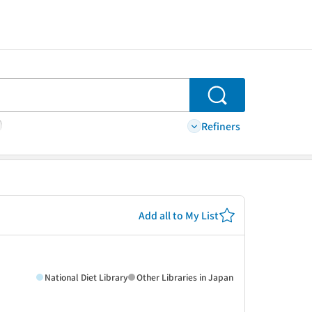
Search
Refiners
Add all to My List
National Diet Library
Other Libraries in Japan