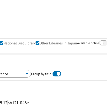
National Diet Library
Other Libraries in Japan
Available online
Group by title
5.12
<A121-R48>