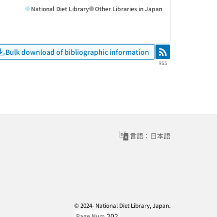
National Diet Library
Other Libraries in Japan
Bulk download of bibliographic information
RSS
RSS
言語：日本語
© 2024- National Diet Library, Japan.
202
Page Num.