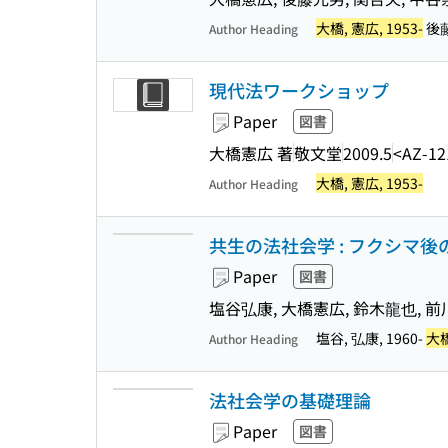
大橋, 憲広, 1953-
後藤,
Author Heading
現代法ワークショップ
Paper
図書
大橋憲広 著
敬文堂
2009.5
<AZ-12
大橋, 憲広, 1953-
Author Heading
共生の法社会学 : フクシマ
Paper
図書
塩谷弘康, 大橋憲広, 鈴木龍也, 前
塩谷, 弘康, 1960-
大橋
Author Heading
法社会学の基礎理論
Paper
図書