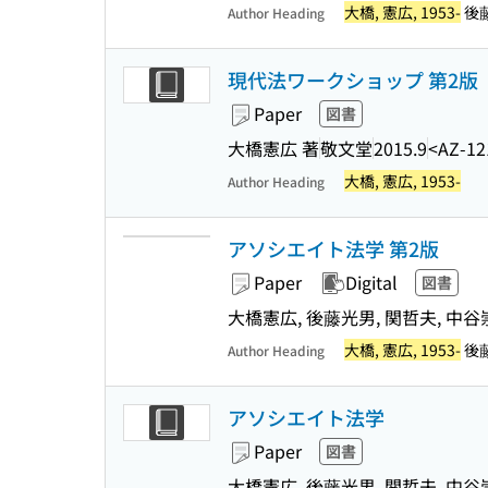
大橋, 憲広, 1953-
後藤,
Author Heading
現代法ワークショップ 第2版
Paper
図書
大橋憲広 著
敬文堂
2015.9
<AZ-12
大橋, 憲広, 1953-
Author Heading
アソシエイト法学 第2版
Paper
Digital
図書
大橋憲広, 後藤光男, 関哲夫, 中谷
大橋, 憲広, 1953-
後藤,
Author Heading
アソシエイト法学
Paper
図書
大橋憲広, 後藤光男, 関哲夫, 中谷