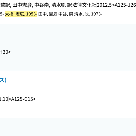
訳, 田中憲彦, 中谷崇, 清水聡 訳
法律文化社
2012.5
<A125-J2
35-
大橋, 憲広, 1953-
田中, 憲彦 中谷, 崇 清水, 聡, 1973-
H30>
ス)
1.10
<A125-G15>