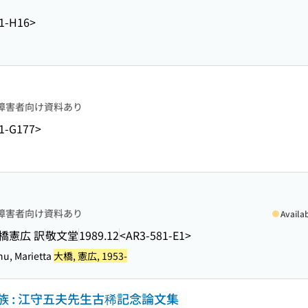
1-H16>
障害者向け資料あり
1-G177>
障害者向け資料あり
Availa
大橋憲広 訳
敬文堂
1989.12
<AR3-581-E1>
nu, Marietta
大橋, 憲広, 1953-
 : 江守五夫先生古稀記念論文集