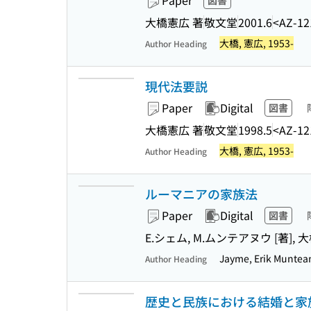
Paper
図書
大橋憲広 著
敬文堂
2001.6
<AZ-12
大橋, 憲広, 1953-
Author Heading
現代法要説
Paper
Digital
図書
大橋憲広 著
敬文堂
1998.5
<AZ-12
大橋, 憲広, 1953-
Author Heading
ルーマニアの家族法
Paper
Digital
図書
E.シェム, M.ムンテアヌウ [著], 
Jayme, Erik Muntea
Author Heading
歴史と民族における結婚と家族