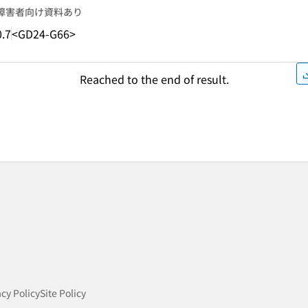
障害者向け資料あり
.7
<GD24-G66>
Reached to the end of result.
acy Policy
Site Policy