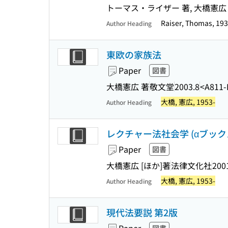
トーマス・ライザー 著, 大橋憲広 監
Raiser, Thomas, 19
Author Heading
東欧の家族法
Paper
図書
大橋憲広 著
敬文堂
2003.8
<A811-
大橋, 憲広, 1953-
Author Heading
レクチャー法社会学 (αブック
Paper
図書
大橋憲広 [ほか]著
法律文化社
200
大橋, 憲広, 1953-
Author Heading
現代法要説 第2版