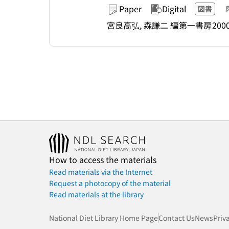
Paper
Digital
図書
宮良高弘, 森謙二 編
第一書房
2000
How to access the materials
Read materials via the Internet
Request a photocopy of the material
Read materials at the library
National Diet Library Home Page
Contact Us
News
Priv