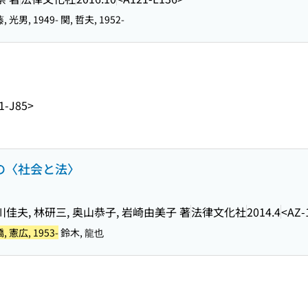
 光男, 1949- 関, 哲夫, 1952-
1-J85>
後の〈社会と法〉
川佳夫, 林研三, 奥山恭子, 岩崎由美子 著
法律文化社
2014.4
<AZ-
, 憲広, 1953-
鈴木, 龍也