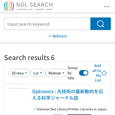
Ope
Jump to main content
Search
Refiners
Search results 6
Add
Group
all to
by
My
title
List
Optronics : 光技術の最新動向を伝
える科学ジャーナル誌
National Diet Library
Other Libraries in Japan