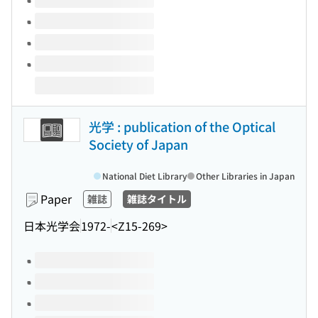
光学 : publication of the Optical
Society of Japan
National Diet Library
Other Libraries in Japan
Paper
雑誌
雑誌タイトル
日本光学会
1972-
<Z15-269>
Volumes of this title