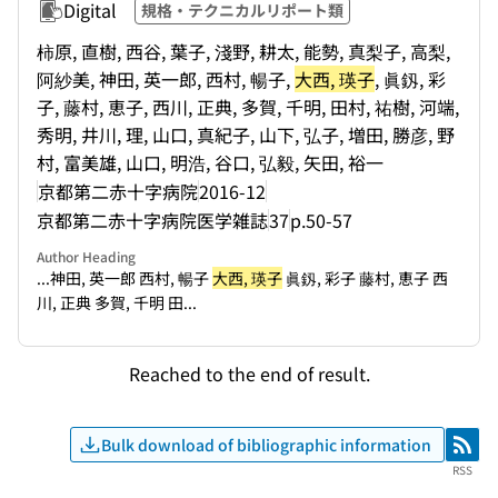
Digital
規格・テクニカルリポート類
柿原, 直樹, 西谷, 葉子, 淺野, 耕太, 能勢, 真梨子, 高梨,
阿紗美, 神田, 英一郎, 西村, 暢子,
大西, 瑛子
, 眞釼, 彩
子, 藤村, 恵子, 西川, 正典, 多賀, 千明, 田村, 祐樹, 河端,
秀明, 井川, 理, 山口, 真紀子, 山下, 弘子, 増田, 勝彦, 野
村, 富美雄, 山口, 明浩, 谷口, 弘毅, 矢田, 裕一
京都第二赤十字病院
2016-12
京都第二赤十字病院医学雑誌
37
p.50-57
Author Heading
...神田, 英一郎 西村, 暢子
大西, 瑛子
眞釼, 彩子 藤村, 恵子 西
川, 正典 多賀, 千明 田...
Reached to the end of result.
Bulk download of bibliographic information
RSS
RSS