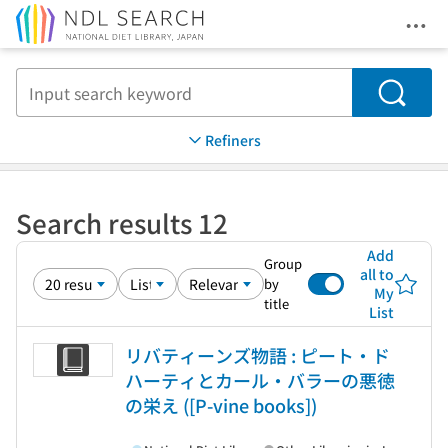
Ope
Jump to main content
Search
Refiners
Search results 12
Add
Group
all to
by
My
title
List
リバティーンズ物語 : ピート・ド
ハーティとカール・バラーの悪徳
の栄え ([P-vine books])