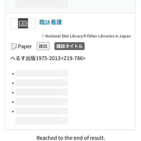
臨牀看護
National Diet Library
Other Libraries in Japan
Paper
雑誌
雑誌タイトル
へるす出版
1975-2013
<Z19-786>
Volumes of this title
Reached to the end of result.