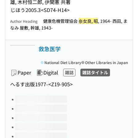
雄, 木村恒二郎, 伊関憲 共著
じほう
2005.3
<SD74-H14>
健康危機管理協会
奈女良, 昭
, 1964- 西田, ま
Author Heading
なみ 屋敷, 幹雄, 1943-
救急医学
National Diet Library
Other Libraries in Japan
Paper
Digital
雑誌
雑誌タイトル
へるす出版
1977-
<Z19-905>
Volumes of this title