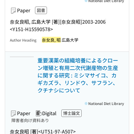
National Diet Library
Paper
図書
奈女良昭, 広島大学 [著]
[奈女良昭]
2003-2006
<Y151-H15590578>
奈女良, 昭
広島大学
Author Heading
重要漢薬の組織培養によるクロー
ン増殖と有用二次代謝産物の生産
に関する研究 : ミシマサイコ、カ
ギカズラ、リンドウ、サフラン、
クチナシについて
National Diet Library
Paper
Digital
博士論文
障害者向け資料あり
奈女良昭 [著]
<UT51-97-A507>