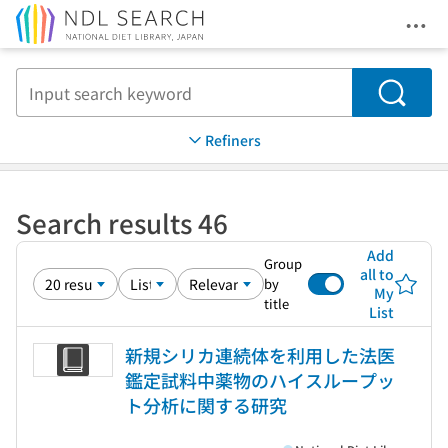
Ope
Jump to main content
Search
Refiners
Search results 46
Add
Group
all to
by
My
title
List
新規シリカ連続体を利用した法医
鑑定試料中薬物のハイスループッ
ト分析に関する研究