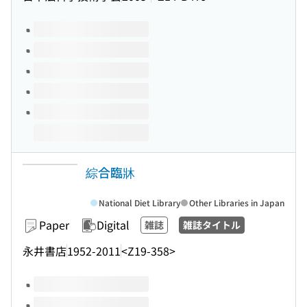
Volumes of this title
綜合臨牀
National Diet Library
Other Libraries in Japan
Paper
Digital
雑誌
雑誌タイトル
永井書店
1952-2011
<Z19-358>
Volumes of this title