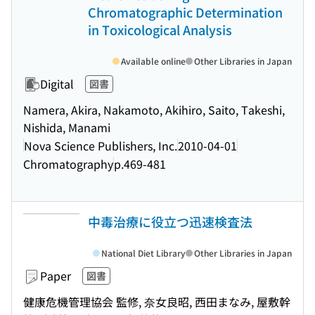
Chromatographic Determination
in Toxicological Analysis
Available online
Other Libraries in Japan
Digital
図書
Namera, Akira, Nakamoto, Akihiro, Saito, Takeshi,
Nishida, Manami
Nova Science Publishers, Inc.
2010-04-01
Chromatography
p.469-481
中毒治療に役立つ迅速検査法
National Diet Library
Other Libraries in Japan
Paper
図書
健康危機管理協会 監修, 奈女良昭, 西田まなみ, 屋敷幹