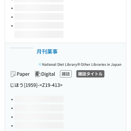
月刊薬事
National Diet Library
Other Libraries in Japan
Paper
Digital
雑誌
雑誌タイトル
じほう
[1959]-
<Z19-413>
Volumes of this title