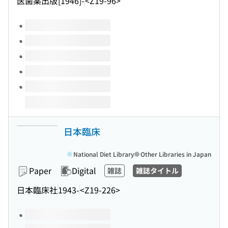
医歯薬出版
[1946]-
<Z19-96>
Volumes of this title
日本臨床
National Diet Library
Other Libraries in Japan
Paper
Digital
雑誌
雑誌タイトル
日本臨床社
1943-
<Z19-226>
Volumes of this title