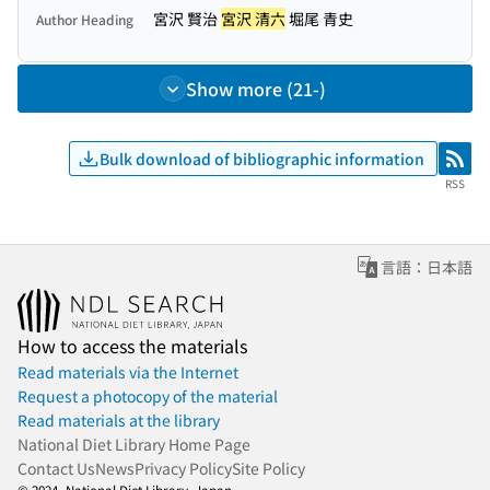
宮沢 賢治
宮沢 清六
堀尾 青史
Author Heading
Show more (21-)
Bulk download of bibliographic information
RSS
RSS
言語：日本語
How to access the materials
Read materials via the Internet
Request a photocopy of the material
Read materials at the library
National Diet Library Home Page
Contact Us
News
Privacy Policy
Site Policy
© 2024- National Diet Library, Japan.