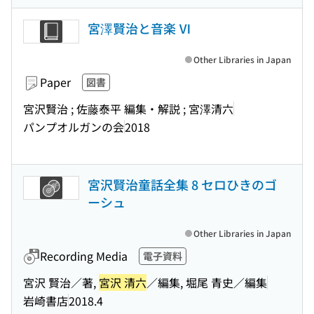
宮澤賢治と音楽 Ⅵ
Other Libraries in Japan
Paper
図書
宮沢賢治 ; 佐藤泰平 編集・解説 ; 宮澤清六
パンプオルガンの会
2018
宮沢賢治童話全集 8 セロひきのゴ
ーシュ
Other Libraries in Japan
Recording Media
電子資料
宮沢 賢治／著,
宮沢 清六
／編集, 堀尾 青史／編集
岩崎書店
2018.4