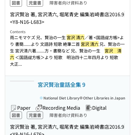
図書
児童書
障害者向け資料あり
宮沢賢治 著, 宮沢清六, 堀尾青史 編集
岩崎書店
2016.9
<Y8-N16-L683>
Contents
雨ニモマケズ 兄、賢治の一生
宮沢 清六
／著 <国語綴方帳>よ
り 書簡...
...より 文語詩 短歌 絶筆二首
宮沢 清六
兄、賢治の一
生 宮沢清六著....
...方・書簡など 兄、賢治の一生
宮沢 清
六
＜国語綴方帳＞より 短歌 明治四十二年四月より 短歌
大正...
宮沢賢治童話全集 9
National Diet Library
Other Libraries in Japan
Paper
Recording Media
Digital
図書
児童書
障害者向け資料あり
宮沢賢治 著, 宮沢清六, 堀尾青史 編集
岩崎書店
2016.9
<Y8-N16-L676>