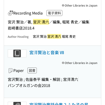
Other Libraries in Japan
Recording Media
電子資料
宮沢 賢治／著,
宮沢 清六
／編集, 堀尾 青史／編集
岩崎書店
2018.4
宮沢 賢治
宮沢 清六
堀尾 青史
Author Heading
宮澤賢治と音楽 Ⅶ
Other Libraries in Japan
Paper
図書
宮沢賢治 ; 佐藤泰平 編集・解説 ; 宮澤清六
パンプオルガンの会
2018
宮沢賢治童話全集 2 ふた子の星