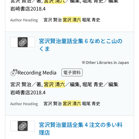
宮沢 賢治／著,
宮沢 清六
／編集, 堀尾 青史／編集
岩崎書店
2018.4
宮沢 賢治
宮沢 清六
堀尾 青史
Author Heading
宮沢賢治童話全集 6 なめとこ山の
くま
Other Libraries in Japan
Recording Media
電子資料
宮沢 賢治／著,
宮沢 清六
／編集, 堀尾 青史／編集
岩崎書店
2018.4
宮沢 賢治
宮沢 清六
堀尾 青史
Author Heading
宮沢賢治童話全集 4 注文の多い料
理店