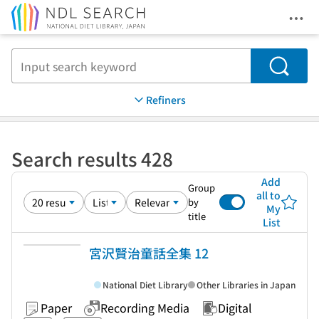
Ope
Jump to main content
Search
Refiners
Search results 428
Add
Group
all to
by
My
title
List
宮沢賢治童話全集 12
National Diet Library
Other Libraries in Japan
Paper
Recording Media
Digital