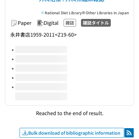
National Diet Library
Other Libraries in Japan
Paper
Digital
雑誌
雑誌タイトル
永井書店
1959-2011
<Z19-60>
Volumes of this title
Reached to the end of result.
Bulk download of bibliographic information
RSS