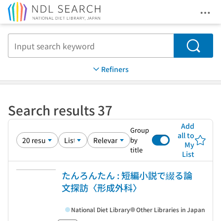
Ope
Jump to main content
Search
Refiners
Search results 37
Add
Group
all to
by
My
title
List
たんろんたん : 短編小説で綴る論
文探訪〈形成外科〉
National Diet Library
Other Libraries in Japan