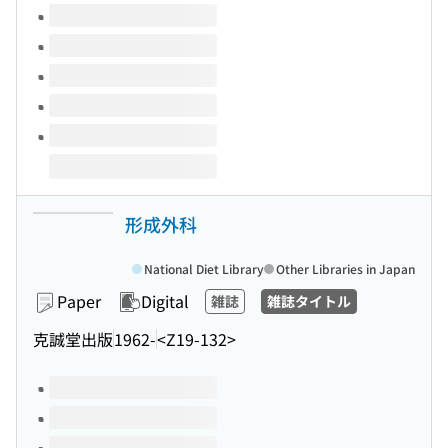
Volumes of this title
形成外科
National Diet Library
Other Libraries in Japan
Paper
Digital
雑誌
雑誌タイトル
克誠堂出版
1962-
<Z19-132>
Volumes of this title