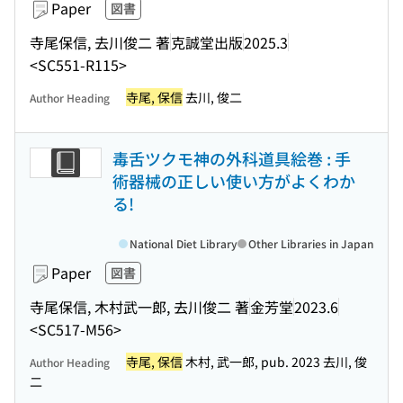
Paper
図書
寺尾保信, 去川俊二 著
克誠堂出版
2025.3
<SC551-R115>
寺尾, 保信
去川, 俊二
Author Heading
毒舌ツクモ神の外科道具絵巻 : 手
術器械の正しい使い方がよくわか
る!
National Diet Library
Other Libraries in Japan
Paper
図書
寺尾保信, 木村武一郎, 去川俊二 著
金芳堂
2023.6
<SC517-M56>
寺尾, 保信
木村, 武一郎, pub. 2023 去川, 俊
Author Heading
二