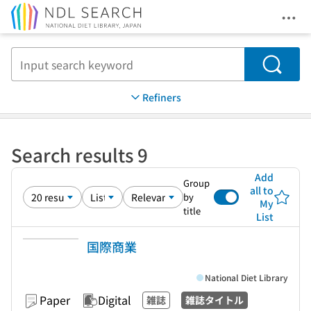
Ope
Jump to main content
Search
Refiners
Search results 9
Add
Group
all to
by
My
title
List
国際商業
National Diet Library
Paper
Digital
雑誌
雑誌タイトル