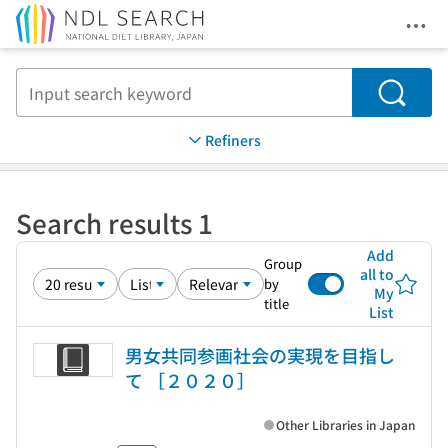
Ope
Jump to main content
Search
Refiners
Search results 1
Add
Group
all to
by
My
title
List
男女共同参画社会の実現を目指し
て ［２０２０］
Other Libraries in Japan