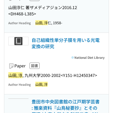
山田淳仁 著
ザメディアジョン
2016.12
<DH468-L385>
山田, 淳
仁, 1958-
Author Heading
自己組織性単分子膜を用いる光電
変換の研究
National Diet Library
Paper
図書
山田, 淳
, 九州大学
2000-2002
<Y151-H12450347>
山田, 淳
Author Heading
豊田市中央図書館の江戸期学芸書
: 雅楽資料『山鳥秘要抄』とその