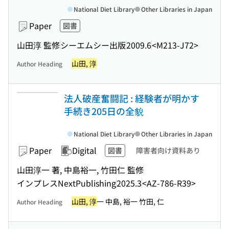
National Diet Library
Other Libraries in Japan
Paper
図書
山田淳 監修
シーエムシー出版
2009.6
<M213-J72>
山田, 淳
Author Heading
法人破産奮闘記 : 経験者が明かす
手続き205日の全貌
National Diet Library
Other Libraries in Japan
Paper
Digital
図書
障害者向け資料あり
山田淳一 著, 中島裕一, 竹田仁 監修
インプレスNextPublishing
2025.3
<AZ-786-R39>
山田, 淳
一 中島, 裕一 竹田, 仁
Author Heading