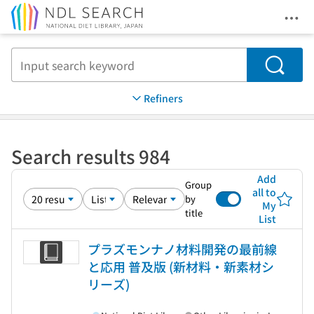
Ope
Jump to main content
Search
Refiners
Search results 984
Add
Group
all to
by
My
title
List
プラズモンナノ材料開発の最前線
と応用 普及版 (新材料・新素材シ
リーズ)