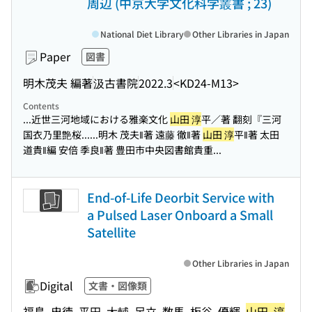
周辺 (中京大学文化科学叢書 ; 23)
National Diet Library
Other Libraries in Japan
Paper
図書
明木茂夫 編著
汲古書院
2022.3
<KD24-M13>
Contents
...近世三河地域における雅楽文化
山田 淳
平／著 翻刻『三河
国衣乃里艶桜...
...明木 茂夫‖著 遠藤 徹‖著
山田 淳
平‖著 太田
道貴‖編 安倍 季良‖著 豊田市中央図書館貴重...
End-of-Life Deorbit Service with
a Pulsed Laser Onboard a Small
Satellite
Other Libraries in Japan
Digital
文書・図像類
福島, 忠徳, 平田, 大輔, 足立, 数馬, 板谷, 優輝,
山田, 淳
,