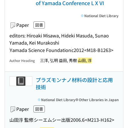
of Yamada Conference LⅩⅥ
National Diet Library
Paper
図書
editors: Hiroaki Misawa, Hideki Masuda, Sunao
Yamada, Kei Murakoshi
Yamada Science Foundation
c2012
<M18-B1263>
三澤, 弘明 益田, 秀樹
山田, 淳
Author Heading
プラズモンナノ材料の設計と応用
技術
National Diet Library
Other Libraries in Japan
Paper
図書
山田淳 監修
シーエムシー出版
2006.6
<M213-H162>