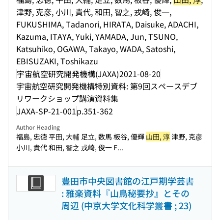
津野, 克彦, 小川, 貴代, 和田, 智之, 戎崎, 俊一,
FUKUSHIMA, Tadanori, HIRATA, Daisuke, ADACHI,
Kazuma, ITAYA, Yuki, YAMADA, Jun, TSUNO,
Katsuhiko, OGAWA, Takayo, WADA, Satoshi,
EBISUZAKI, Toshikazu
宇宙航空研究開発機構(JAXA)
2021-08-20
宇宙航空研究開発機構特別資料: 第9回スペースデブ
リワークショップ講演資料集
JAXA-SP-21-001
p.351-362
Author Heading
福島, 忠徳 平田, 大輔 足立, 数馬 板谷, 優輝
山田, 淳
津野, 克彦
小川, 貴代 和田, 智之 戎崎, 俊一 F...
豊田市中央図書館の江戸期学芸書
: 雅楽資料『山鳥秘要抄』とその
周辺 (中京大学文化科学叢書 ; 23)