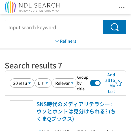
Ope
Jump to main content
Search
Refiners
Search results 7
Add
Group
all to
by
My
title
List
SNS時代のメディアリテラシー :
ウソとホントは見分けられる? (ち
くまQブックス)