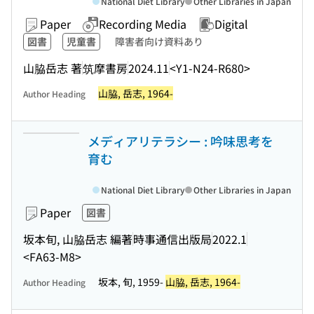
National Diet Library
Other Libraries in Japan
Paper
Recording Media
Digital
図書
児童書
障害者向け資料あり
山脇岳志 著
筑摩書房
2024.11
<Y1-N24-R680>
山脇, 岳志, 1964-
Author Heading
メディアリテラシー : 吟味思考を
育む
National Diet Library
Other Libraries in Japan
Paper
図書
坂本旬, 山脇岳志 編著
時事通信出版局
2022.1
<FA63-M8>
坂本, 旬, 1959-
山脇, 岳志, 1964-
Author Heading