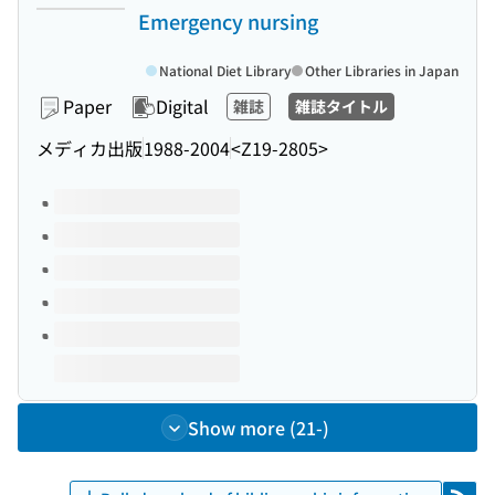
Emergency nursing
National Diet Library
Other Libraries in Japan
Paper
Digital
雑誌
雑誌タイトル
メディカ出版
1988-2004
<Z19-2805>
Volumes of this title
Show more (21-)