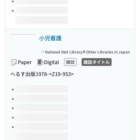
小児看護
National Diet Library
Other Libraries in Japan
Paper
Digital
雑誌
雑誌タイトル
へるす出版
1978-
<Z19-953>
Volumes of this title