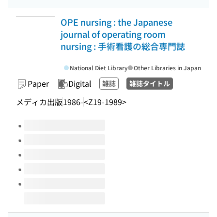
OPE nursing : the Japanese
journal of operating room
nursing : 手術看護の総合専門誌
National Diet Library
Other Libraries in Japan
Paper
Digital
雑誌
雑誌タイトル
メディカ出版
1986-
<Z19-1989>
Volumes of this title