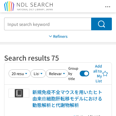
Ope
Jump to main content
Search
Refiners
Search results 75
Add
Group
all to
by
My
title
List
新規免疫不全マウスを用いたヒト
由来癌細胞肝転移モデルにおける
動態解析と代謝物解析