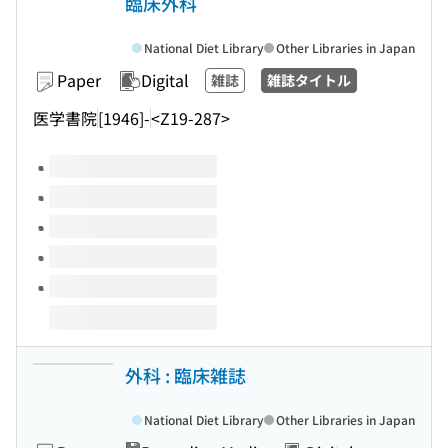
臨床外科
National Diet Library
Other Libraries in Japan
Paper
Digital
雑誌
雑誌タイトル
医学書院
[1946]-
<Z19-287>
Volumes of this title
外科 : 臨床雑誌
National Diet Library
Other Libraries in Japan