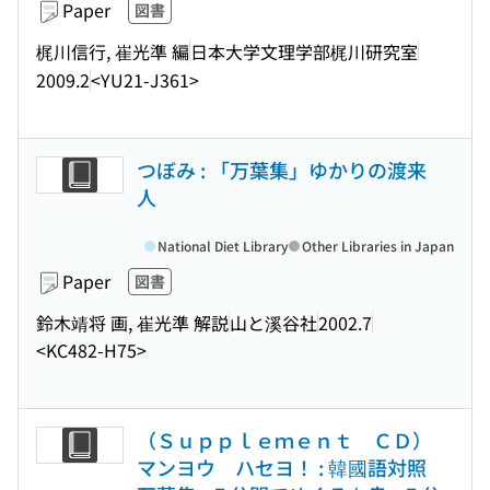
Paper
図書
梶川信行, 崔光準 編
日本大学文理学部梶川研究室
2009.2
<YU21-J361>
つぼみ : 「万葉集」ゆかりの渡来
人
National Diet Library
Other Libraries in Japan
Paper
図書
鈴木靖将 画, 崔光準 解説
山と溪谷社
2002.7
<KC482-H75>
（Ｓｕｐｐｌｅｍｅｎｔ ＣＤ）
マンヨウ ハセヨ！ : 韓國語対照