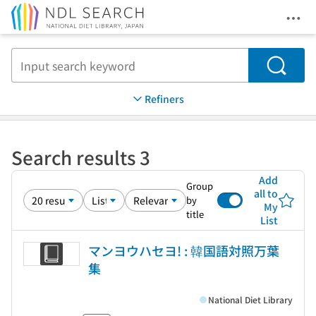
Ope
Jump to main content
Search
Refiners
Search results 3
Add
Group
all to
by
My
title
List
マンヨウハセヨ! : 韓国語対照万葉
集
National Diet Library