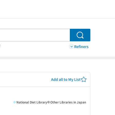
Search
Refiners
Add all to My List
National Diet Library
Other Libraries in Japan