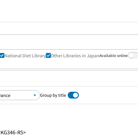
National Diet Library
Other Libraries in Japan
Available online
Group by title
<KG346-R5>