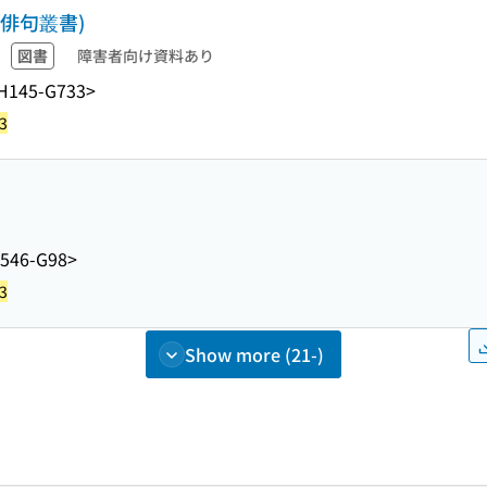
代俳句叢書)
図書
障害者向け資料あり
H145-G733>
3
546-G98>
3
Show more (21-)