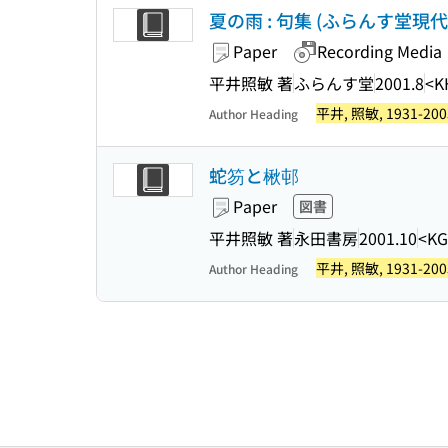
夏の雨 : 句集 (ふらんす堂現
Paper
Recording Media
平井照敏 著
ふらんす堂
2001.8
<K
平井, 照敏, 1931-200
Author Heading
蛇笏と楸邨
Paper
図書
平井照敏 著
永田書房
2001.10
<KG
平井, 照敏, 1931-200
Author Heading