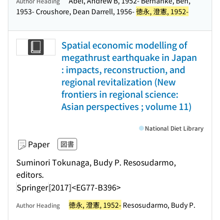
Abel, Andrew B, 1952- Bernanke, Ben,
Author Heading
1953- Croushore, Dean Darrell, 1956-
徳永, 澄憲, 1952-
Spatial economic modelling of
megathrust earthquake in Japan
: impacts, reconstruction, and
regional revitalization (New
frontiers in regional science:
Asian perspectives ; volume 11)
National Diet Library
Paper
図書
Suminori Tokunaga, Budy P. Resosudarmo,
editors.
Springer
[2017]
<EG77-B396>
徳永, 澄憲, 1952-
Resosudarmo, Budy P.
Author Heading