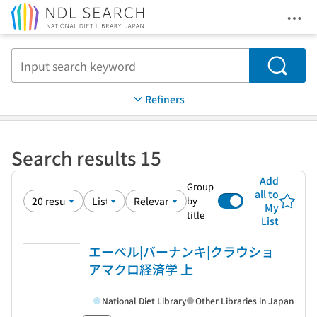
Ope
Jump to main content
Search
Refiners
Search results 15
Add
Group
all to
by
My
title
List
エーベル|バーナンキ|クラウショ
アマクロ経済学 上
National Diet Library
Other Libraries in Japan