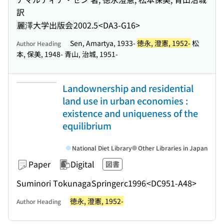
訳
麗澤大学出版会
2002.5
<DA3-G16>
Sen, Amartya, 1933-
徳永, 澄憲, 1952-
松
Author Heading
本, 保美, 1948- 青山, 治城, 1951-
Landownership and residential
land use in urban economies :
existence and uniqueness of the
equilibrium
National Diet Library
Other Libraries in Japan
Paper
Digital
図書
Suminori Tokunaga
Springer
c1996
<DC951-A48>
徳永, 澄憲, 1952-
Author Heading