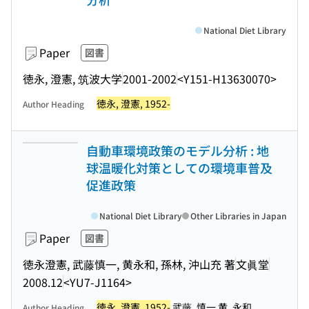
National Diet Library
Paper
図書
徳永, 澄憲, 筑波大学
2001-2002
<Y151-H13630070>
徳永, 澄憲, 1952-
Author Heading
自動車環境政策のモデル分析 : 地
球温暖化対策としての環境車普及
促進政策
National Diet Library
Other Libraries in Japan
Paper
図書
徳永澄憲, 武藤慎一, 黄永和, 孫林, 沖山充 著
文眞堂
2008.12
<YU7-J1164>
徳永, 澄憲, 1952-
武藤, 慎一 黄, 永和
Author Heading