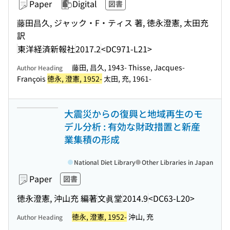
Paper
Digital
図書
藤田昌久, ジャック・F・ティス 著, 徳永澄憲, 太田充
訳
東洋経済新報社
2017.2
<DC971-L21>
藤田, 昌久, 1943- Thisse, Jacques-
Author Heading
François
徳永, 澄憲, 1952-
太田, 充, 1961-
大震災からの復興と地域再生のモ
デル分析 : 有効な財政措置と新産
業集積の形成
National Diet Library
Other Libraries in Japan
Paper
図書
徳永澄憲, 沖山充 編著
文眞堂
2014.9
<DC63-L20>
徳永, 澄憲, 1952-
沖山, 充
Author Heading