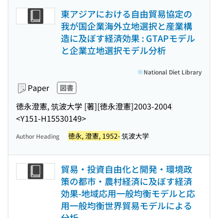
東アジアにおける自由貿易協定の
我が国企業海外立地選択と産業構
造に及ぼす経済効果 : GTAPモデル
と企業立地選択モデル分析
National Diet Library
Paper
図書
徳永澄憲, 筑波大学 [著]
[徳永澄憲]
2003-2004
<Y151-H15530149>
徳永, 澄憲, 1952-
筑波大学
Author Heading
貿易・投資自由化と開発・環境政
策の都市・農村経済に及ぼす経済
効果-地域応用一般均衡モデルと応
用一般均衡世界貿易モデルによる
分析