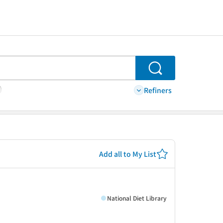
Search
Refiners
Add all to My List
National Diet Library