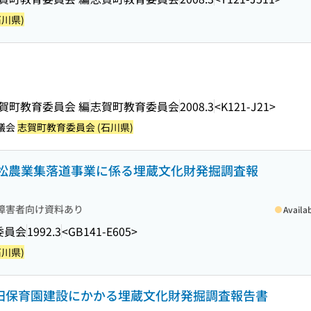
川県)
志賀町教育委員会 編
志賀町教育委員会
2008.3
<K121-J21>
議会
志賀町教育委員会 (石川県)
 堀松農業集落道事業に係る埋蔵文化財発掘調査報
障害者向け資料あり
Availa
委員会
1992.3
<GB141-E605>
川県)
甘田保育園建設にかかる埋蔵文化財発掘調査報告書