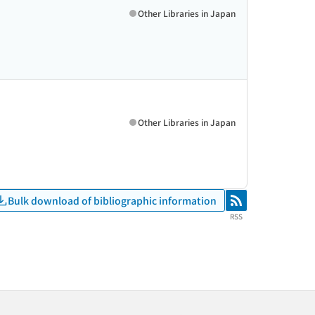
Other Libraries in Japan
Other Libraries in Japan
Bulk download of bibliographic information
RSS
RSS