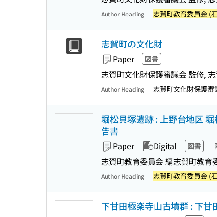
志賀町教育委員会 (石
Author Heading
志賀町の文化財
Paper
図書
志賀町文化財保護審議会 監修, 
志賀町文化財保護審
Author Heading
堀松貝塚遺跡 : 上野台地区
告書
Paper
Digital
図書
志賀町教育委員会 編
志賀町教育
志賀町教育委員会 (石
Author Heading
下甘田極楽寺山古墳群 : 下