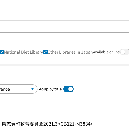
National Diet Library
Other Libraries in Japan
Available online
Group by title
川県志賀町教育委員会
2021.3
<GB121-M3834>