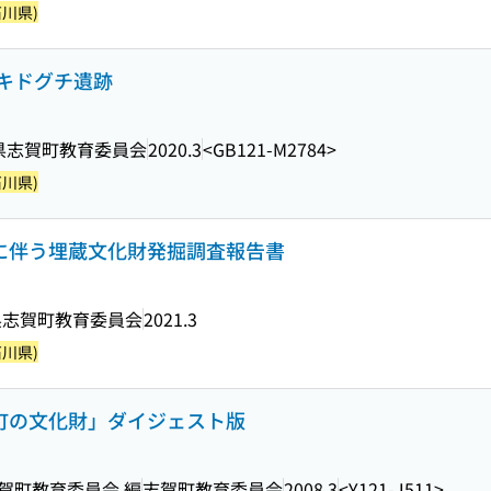
川県)
キドグチ遺跡
県志賀町教育委員会
2020.3
<GB121-M2784>
川県)
業に伴う埋蔵文化財発掘調査報告書
県志賀町教育委員会
2021.3
川県)
賀町の文化財」ダイジェスト版
志賀町教育委員会 編
志賀町教育委員会
2008.3
<Y121-J511>