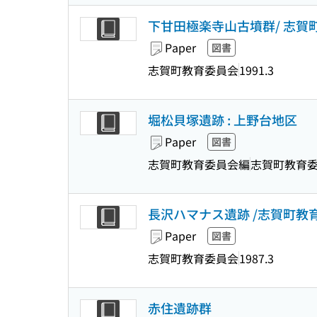
下甘田極楽寺山古墳群/ 志賀
Paper
図書
志賀町教育委員会
1991.3
堀松貝塚遺跡 : 上野台地区
Paper
図書
志賀町教育委員会編
志賀町教育
長沢ハマナス遺跡 /志賀町教
Paper
図書
志賀町教育委員会
1987.3
赤住遺跡群