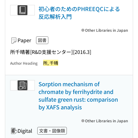
初心者のためのPHREEQCによる
反応解析入門
Other Libraries in Japan
Paper
図書
所千晴著
[R&D支援センター]
[2016.3]
所, 千晴
Author Heading
Sorption mechanism of
chromate by ferrihydrite and
sulfate green rust: comparison
by XAFS analysis
Other Libraries in Japan
Digital
文書・図像類