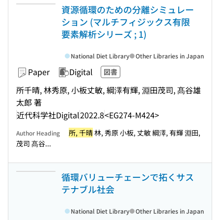
資源循環のための分離シミュレー
ション (マルチフィジックス有限
要素解析シリーズ ; 1)
National Diet Library
Other Libraries in Japan
Paper
Digital
図書
所千晴, 林秀原, 小板丈敏, 綱澤有輝, 淵田茂司, 髙谷雄
太郎 著
近代科学社Digital
2022.8
<EG274-M424>
所, 千晴
林, 秀原 小板, 丈敏 綱澤, 有輝 淵田,
Author Heading
茂司 髙谷...
循環バリューチェーンで拓くサス
テナブル社会
National Diet Library
Other Libraries in Japan