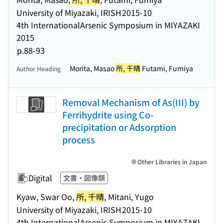
University of Miyazaki, IRISH
2015-10
4th InternationalArsenic Symposium in MIYAZAKI
2015
p.88-93
Morita, Masao
所, 千晴
Futami, Fumiya
Author Heading
Removal Mechanism of As(III) by
Ferrihydrite using Co-
precipitation or Adsorption
process
Other Libraries in Japan
Digital
文書・図像類
Kyaw, Swar Oo,
所, 千晴
, Mitani, Yugo
University of Miyazaki, IRISH
2015-10
4th InternationalArsenic Symposium in MIYAZAKI