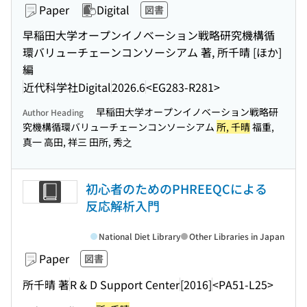
Paper
Digital
図書
早稲田大学オープンイノベーション戦略研究機構循
環バリューチェーンコンソーシアム 著, 所千晴 [ほか]
編
近代科学社Digital
2026.6
<EG283-R281>
早稲田大学オープンイノベーション戦略研
Author Heading
究機構循環バリューチェーンコンソーシアム
所, 千晴
福重,
真一 高田, 祥三 田所, 秀之
初心者のためのPHREEQCによる
反応解析入門
National Diet Library
Other Libraries in Japan
Paper
図書
所千晴 著
R & D Support Center
[2016]
<PA51-L25>