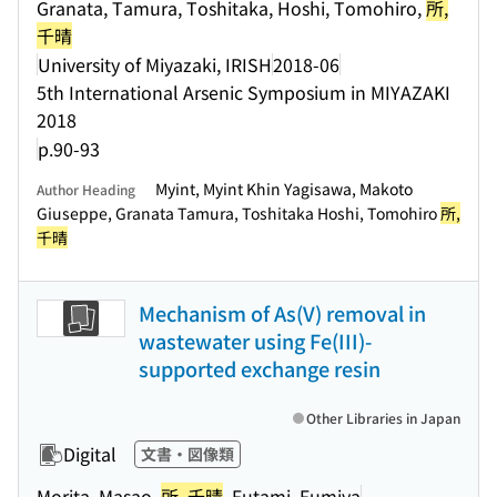
Granata, Tamura, Toshitaka, Hoshi, Tomohiro,
所,
千晴
University of Miyazaki, IRISH
2018-06
5th International Arsenic Symposium in MIYAZAKI
2018
p.90-93
Myint, Myint Khin Yagisawa, Makoto
Author Heading
Giuseppe, Granata Tamura, Toshitaka Hoshi, Tomohiro
所,
千晴
Mechanism of As(V) removal in
wastewater using Fe(III)-
supported exchange resin
Other Libraries in Japan
Digital
文書・図像類
Morita, Masao,
所, 千晴
, Futami, Fumiya