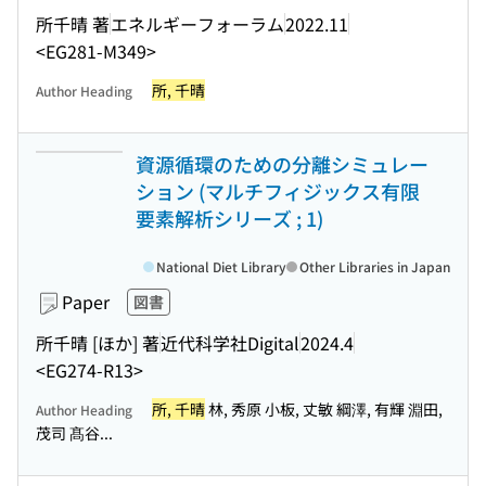
所千晴 著
エネルギーフォーラム
2022.11
<EG281-M349>
所, 千晴
Author Heading
資源循環のための分離シミュレー
ション (マルチフィジックス有限
要素解析シリーズ ; 1)
National Diet Library
Other Libraries in Japan
Paper
図書
所千晴 [ほか] 著
近代科学社Digital
2024.4
<EG274-R13>
所, 千晴
林, 秀原 小板, 丈敏 綱澤, 有輝 淵田,
Author Heading
茂司 髙谷...