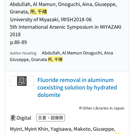
Abdullah, Al Mamun, Onoguchi, Aina, Giuseppe,
Granata,
所, 千晴
University of Miyazaki, IRISH
2018-06
5th International Arsenic Symposium in MIYAZAKI
2018
p.86-89
Abdullah, Al Mamun Onoguchi, Aina
Author Heading
Giuseppe, Granata
所, 千晴
Fluoride removal in aluminum
coexisting solution by hydrated
dolomite
Other Libraries in Japan
Digital
文書・図像類
Myint, Myint Khin, Yagisawa, Makoto, Giuseppe,