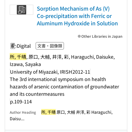
Sorption Mechanism of As (V)
Co-precipitation with Ferric or
Aluminum Hydroxide in Solution
Other Libraries in Japan
Digital
文書・図像類
所, 千晴
, 原口, 大輔, 井澤, 彩, Haraguchi, Daisuke,
Izawa, Sayaka
University of Miyazaki, IRISH
2012-11
The 3rd international symposium on health
hazards of arsenic contamination of groundwater
and its countermeasures
p.109-114
所, 千晴
原口, 大輔 井澤, 彩 Haraguchi,
Author Heading
Daisu...