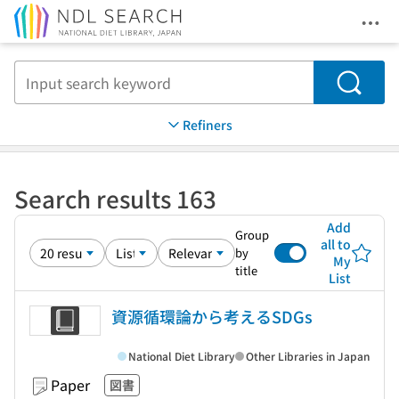
Ope
Jump to main content
Search
Refiners
Search results 163
Add
Group
all to
by
My
title
List
資源循環論から考えるSDGs
National Diet Library
Other Libraries in Japan
Paper
図書