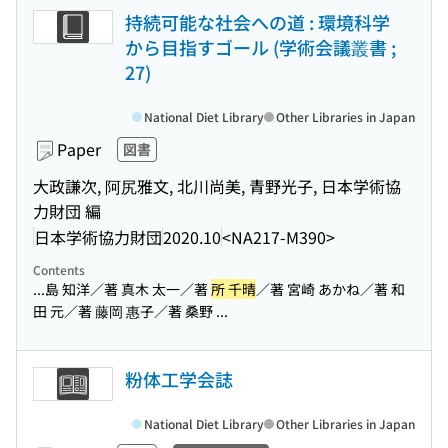
持続可能な社会への道 : 環境科学
から目指すゴール (学術会議叢書 ;
27)
National Diet Library
Other Libraries in Japan
Paper
図書
大政謙次, 阿尻雅文, 北川尚美, 青野光子, 日本学術協
力財団 編
日本学術協力財団
2020.10
<NA217-M390>
Contents
...島 知洋／著 真木 太一／著
所 千晴
／著 宮崎 あかね／著 和
田 元／著 藤岡 惠子／著 桑野 ...
粉体工学会誌
National Diet Library
Other Libraries in Japan