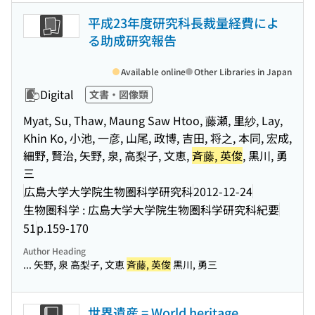
平成23年度研究科長裁量経費によ
る助成研究報告
Available online
Other Libraries in Japan
Digital
文書・図像類
Myat, Su, Thaw, Maung Saw Htoo, 藤瀬, 里紗, Lay,
Khin Ko, 小池, 一彦, 山尾, 政博, 吉田, 将之, 本同, 宏成,
細野, 賢治, 矢野, 泉, 高梨子, 文恵,
斉藤, 英俊
, 黒川, 勇
三
広島大学大学院生物圏科学研究科
2012-12-24
生物圏科学 : 広島大学大学院生物圏科学研究科紀要
51
p.159-170
Author Heading
... 矢野, 泉 高梨子, 文恵
斉藤, 英俊
黒川, 勇三
世界遺産 = World heritage