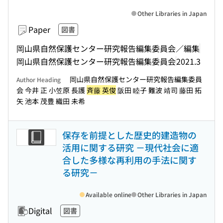
Other Libraries in Japan
Paper
図書
岡山県自然保護センター研究報告編集委員会／編集
岡山県自然保護センター研究報告編集委員会
2021.3
岡山県自然保護センター研究報告編集委員
Author Heading
会 今井 正 小笠原 長護
斉藤 英俊
阪田 睦子 難波 靖司 藤田 拓
矢 池本 茂豊 織田 未希
保存を前提とした歴史的建造物の
活用に関する研究 －現代社会に適
合した多様な再利用の手法に関す
る研究－
Available online
Other Libraries in Japan
Digital
図書