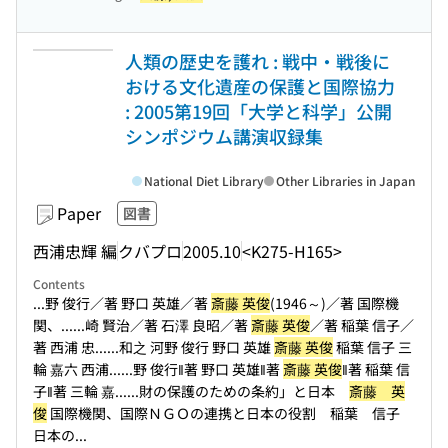
人類の歴史を護れ : 戦中・戦後に
おける文化遺産の保護と国際協力
: 2005第19回「大学と科学」公開
シンポジウム講演収録集
National Diet Library
Other Libraries in Japan
Paper
図書
西浦忠輝 編
クバプロ
2005.10
<K275-H165>
Contents
...野 俊行／著 野口 英雄／著
斎藤 英俊
(1946～)／著 国際機
関、...
...崎 賢治／著 石澤 良昭／著
斎藤 英俊
／著 稲葉 信子／
著 西浦 忠...
...和之 河野 俊行 野口 英雄
斎藤 英俊
稲葉 信子 三
輪 嘉六 西浦...
...野 俊行‖著 野口 英雄‖著
斎藤 英俊
‖著 稲葉 信
子‖著 三輪 嘉...
...財の保護のための条約」と日本
斎藤 英
俊
国際機関、国際ＮＧＯの連携と日本の役割 稲葉 信子
日本の...