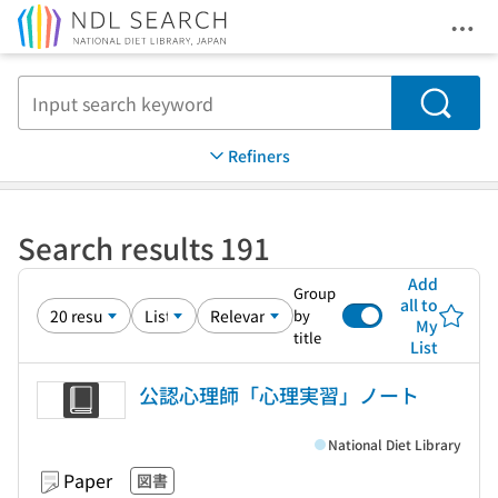
Ope
Jump to main content
Search
Refiners
Search results 191
Add
Group
all to
by
My
title
List
公認心理師「心理実習」ノート
National Diet Library
Paper
図書