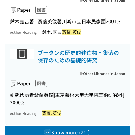
Paper
図書
鈴木嘉吉著 . 斎藤英俊著
川崎市立日本民家園
2001.3
鈴木, 嘉吉
斎藤, 英俊
Author Heading
ブータンの歴史的建造物・集落の
保存のための基礎的研究
Other Libraries in Japan
Paper
図書
研究代表者斎藤英俊
[東京芸術大学大学院美術研究科]
2000.3
斎藤, 英俊
Author Heading
Show more (21-)