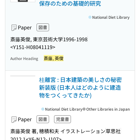
保存のための基礎的研究
National Diet Library
Paper
図書
斎藤英俊, 東京芸術大学
1996-1998
<Y151-H08041119>
斎藤, 英俊
Author Heading
桂離宮 : 日本建築の美しさの秘密
新装版 (日本人はどのように建造
物をつくってきたか)
National Diet Library
Other Libraries in Japan
Paper
図書
児童書
斎藤英俊 著, 穂積和夫 イラストレーション
草思社
2012.1
<Y6-N12-J107>