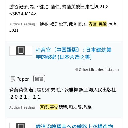
勝谷紀子, 松下健, 加藤仁, 齊藤英俊
三恵社
2021.8
<SB24-M14>
勝谷, 紀子 松下, 健 加藤, 仁
齊藤, 英俊
, pub.
Author Heading
2021
桂离宫〔中国語版〕 : 日本建筑美
学的秘密 (日本营造之美)
Other Libraries in Japan
Paper
図書
斋藤英俊 著 ; 穗积和夫 絵 ; 张雅梅 訳
上海人民出版社
２０２１．１１
斎藤, 英俊
穂積, 和夫 張, 雅梅
Author Heading
鉄道沿線騒音への線路上空構造物