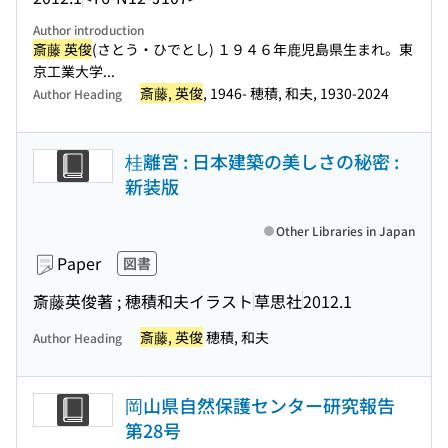
Author introduction
斎藤 英俊
(さとう・ひでとし) １９４６年鹿児島県生まれ。東
京工業大学...
斎藤, 英俊
, 1946- 穂積, 和夫, 1930-2024
Author Heading
桂離宮 : 日本建築の美しさの秘密 :
新装版
Other Libraries in Japan
Paper
図書
斎藤英俊著 ; 穂積和夫イラスト
草思社
2012.1
斎藤, 英俊
穂積, 和夫
Author Heading
岡山県自然保護センター研究報告
第28号