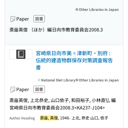
Other Libraries in Japan
Paper
図書
斎藤英俊 〔ほか〕編
日向市教育委員会
2008.3
宮崎県日向市美々津新町・別府 :
伝統的建造物群保存対策調査報告
書
National Diet Library
Other Libraries in Japan
Paper
図書
斎藤英俊, 上北恭史, 山口依子, 和田裕子, 小林直弘 編
宮崎県日向市教育委員会
2008.3
<KA237-J104>
斎藤, 英俊
, 1946- 上北, 恭史 山口, 依子
Author Heading