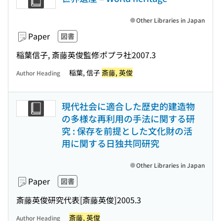
Other Libraries in Japan
Paper
図書
稲葉信子, 斎藤英俊監修
ポプラ社
2007.3
稲葉, 信子
斎藤, 英俊
Author Heading
現代社会に適合した歴史的建造物
の多様な再利用の手法に関する研
究 : 保存を前提とした文化財の活
用に関する日独共同研究
Other Libraries in Japan
Paper
図書
斎藤英俊研究代表
[斎藤英俊]
2005.3
斎藤, 英俊
Author Heading