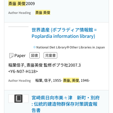
斎藤 英俊
2009
斎藤 英俊
Author Heading
世界遺産 (ポプラディア情報館 =
Poplardia information library)
National Diet Library
Other Libraries in Japan
Paper
図書
児童書
稲葉信子, 斎藤英俊 監修
ポプラ社
2007.3
<Y6-N07-H118>
稲葉, 信子, 1955-
斎藤, 英俊
, 1946-
Author Heading
宮崎県日向市美々津 新町・別府
: 伝統的建造物群保存対策調査報
告書