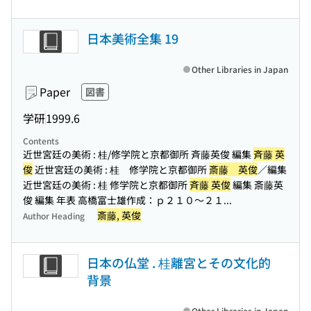
日本美術全集 19
Other Libraries in Japan
Paper
図書
学研
1999.6
Contents
近世宮廷の美術 : 桂/修学院と京都御所 斉藤英俊 編集
斉藤 英
俊
近世宮廷の美術 : 桂 修学院と京都御所
斎藤 英俊
／編集
近世宮廷の美術 : 桂 修学院と京都御所
斉藤 英俊
編集 斎藤英
俊 編集 年表 高橋富士雄作成：ｐ２１０〜２１...
斎藤, 英俊
Author Heading
日本の仏堂 . 桂離宮とその文化的
背景
Other Libraries in Japan