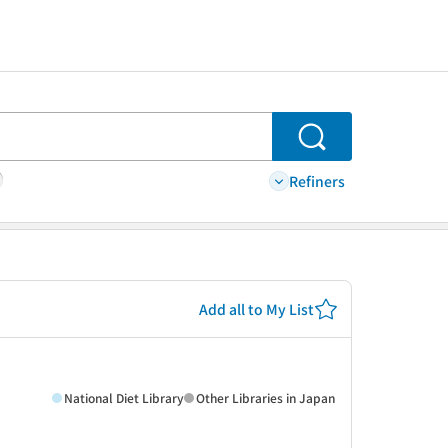
Search
Refiners
Add all to My List
National Diet Library
Other Libraries in Japan