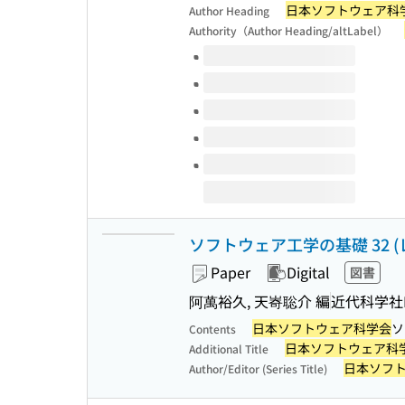
日本ソフトウェア科
Author Heading
Authority（Author Heading/altLabel）
Volumes of this title
ソフトウェア工学の基礎 32 (
Paper
Digital
図書
阿萬裕久, 天㟢聡介 編
近代科学社Di
日本ソフトウェア科学会
ソ
Contents
日本ソフトウェア科
Additional Title
日本ソフ
Author/Editor (Series Title)