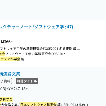
レクチャーノート/ソフトウェア学 ; 47)
-M366>
フトウェア工学の基礎研究会FOSE2021 名倉正剛 編 ...
学会
ソフトウェア工学の基礎研究会FOSE2021
トウェア科学会
編
講演論文集
電子資料
雑誌タイトル
013]
<YH247-18>
ア科学会
会
大会論文集 /
日本ソフトウェア科学会
編 (ISSN:0913-5391)