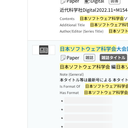
Paper
Digital
図書
近代科学社Digital
2022.11
<M154
日本ソフトウェア科学会
ソ
Contents
日本ソフトウェア科
Additional Title
日本ソフ
Author/Editor (Series Title)
日本ソフトウェア科学会
大会
Paper
雑誌
雑誌タイトル
日本ソフトウェア科学会
編
日本
Note (General)
本タイトル等は最新号による 本タイ
日本ソフトウェア科学
Is Format Of
日本ソフトウェア科学会
Has Format
Volumes of this title