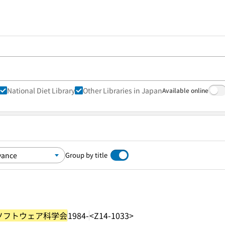
National Diet Library
Other Libraries in Japan
Available online
Group by title
ソフトウェア科学会
1984-
<Z14-1033>