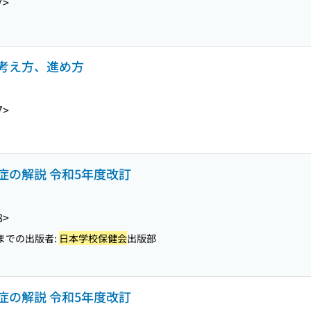
7>
考え方、進め方
7>
症の解説 令和5年度改訂
8>
までの出版者:
日本学校保健会
出版部
症の解説 令和5年度改訂