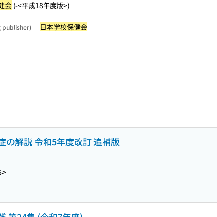
健会
(-<平成18年度版>)
日本学校保健会
g publisher)
の解説 令和5年度改訂 追補版
6>
第24集 (令和7年度)