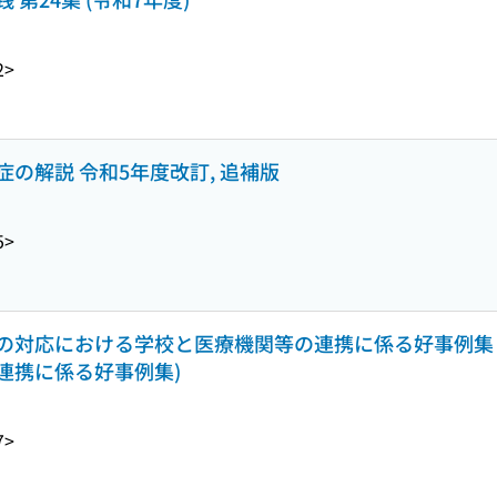
2>
の解説 令和5年度改訂, 追補版
5>
対応における学校と医療機関等の連携に係る好事例集 令
連携に係る好事例集)
7>