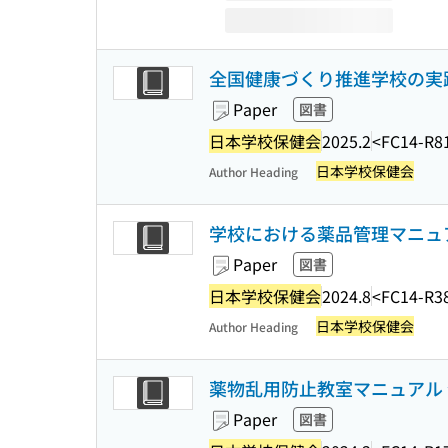
全国健康づくり推進学校の実践 
Paper
図書
日本学校保健会
2025.2
<FC14-R8
日本学校保健会
Author Heading
学校における薬品管理マニュア
Paper
図書
日本学校保健会
2024.8
<FC14-R3
日本学校保健会
Author Heading
薬物乱用防止教室マニュアル 
Paper
図書