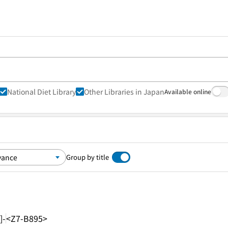
National Diet Library
Other Libraries in Japan
Available online
Group by title
]-
<Z7-B895>