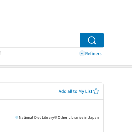
Search
Refiners
Add all to My List
National Diet Library
Other Libraries in Japan