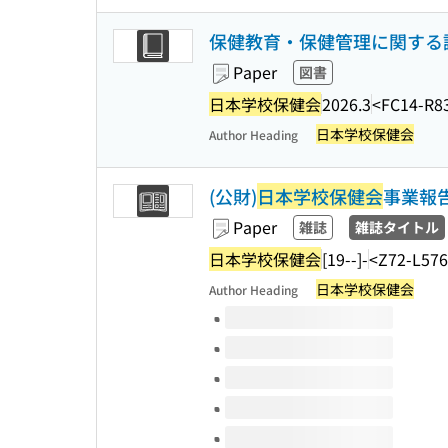
保健教育・保健管理に関する
Paper
図書
日本学校保健会
2026.3
<FC14-R8
日本学校保健会
Author Heading
(公財)
日本学校保健会
事業報
Paper
雑誌
雑誌タイトル
日本学校保健会
[19--]-
<Z72-L57
日本学校保健会
Author Heading
Volumes of this title