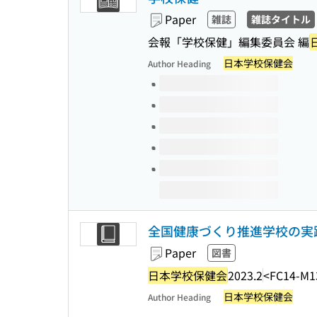
Paper
雑誌
雑誌タイトル
会報「学校保健」編集委員会 編
日本学校保健会
Author Heading
Volumes of this title
全国健康づくり推進学校の実践 
Paper
図書
日本学校保健会
2023.2
<FC14-M1
日本学校保健会
Author Heading