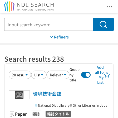
Ope
Jump to main content
Search
Refiners
Search results 238
Add
Group
all to
by
My
title
List
環境技術会誌
National Diet Library
Other Libraries in Japan
Paper
雑誌
雑誌タイトル