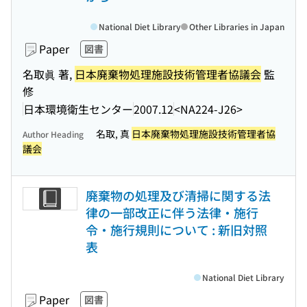
National Diet Library
Other Libraries in Japan
Paper
図書
名取眞 著,
日本廃棄物処理施設技術管理者協議会
監
修
日本環境衛生センター
2007.12
<NA224-J26>
名取, 真
日本廃棄物処理施設技術管理者協
Author Heading
議会
廃棄物の処理及び清掃に関する法
律の一部改正に伴う法律・施行
令・施行規則について : 新旧対照
表
National Diet Library
Paper
図書