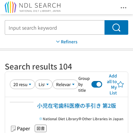
Ope
Jump to main content
Search
Refiners
Search results 104
Add
Group
all to
by
My
title
List
小児在宅歯科医療の手引き 第2版
National Diet Library
Other Libraries in Japan
Paper
図書