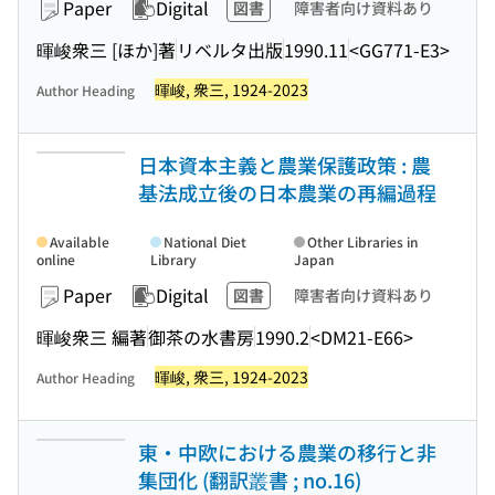
Paper
Digital
図書
障害者向け資料あり
暉峻衆三 [ほか]著
リベルタ出版
1990.11
<GG771-E3>
暉峻, 衆三, 1924-2023
Author Heading
日本資本主義と農業保護政策 : 農
基法成立後の日本農業の再編過程
Available
National Diet
Other Libraries in
online
Library
Japan
Paper
Digital
図書
障害者向け資料あり
暉峻衆三 編著
御茶の水書房
1990.2
<DM21-E66>
暉峻, 衆三, 1924-2023
Author Heading
東・中欧における農業の移行と非
集団化 (翻訳叢書 ; no.16)