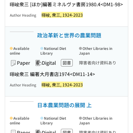
暉峻衆三 [ほか]編著
ミネルヴァ書房
1980.4
<DM1-98>
暉峻, 衆三, 1924-2023
Author Heading
政治革新と世界の農業問題
Available
National Diet
Other Libraries in
online
Library
Japan
Paper
Digital
図書
障害者向け資料あり
暉峻衆三 編著
大月書店
1974
<DM11-14>
暉峻, 衆三, 1924-2023
Author Heading
日本農業問題の展開 上
Available
National Diet
Other Libraries in
online
Library
Japan
Paper
Digital
図書
障害者向け資料あり