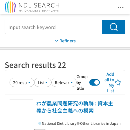
Ope
Jump to main content
Search
Refiners
Search results 22
Add
Group
all to
by
My
title
List
わが農業問題研究の軌跡 : 資本主
義から社会主義への模索
National Diet Library
Other Libraries in Japan