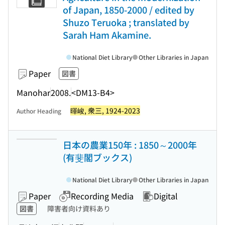
of Japan, 1850-2000 / edited by
Shuzo Teruoka ; translated by
Sarah Ham Akamine.
National Diet Library
Other Libraries in Japan
Paper
図書
Manohar
2008.
<DM13-B4>
暉峻, 衆三, 1924-2023
Author Heading
日本の農業150年 : 1850～2000年
(有斐閣ブックス)
National Diet Library
Other Libraries in Japan
Paper
Recording Media
Digital
図書
障害者向け資料あり