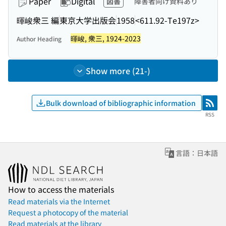
Paper
Digital
図書
障害者向け資料あり
暉峻衆三 編
東京大学出版会
1958
<611.92-Te197z>
暉峻, 衆三, 1924-2023
Author Heading
Show more (21-)
Bulk download of bibliographic information
RSS
RSS
言語：日本語
How to access the materials
Read materials via the Internet
Request a photocopy of the material
Read materials at the library