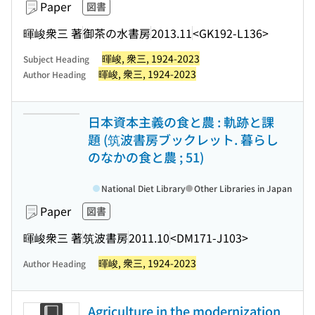
Paper
図書
暉峻衆三 著
御茶の水書房
2013.11
<GK192-L136>
暉峻, 衆三, 1924-2023
Subject Heading
暉峻, 衆三, 1924-2023
Author Heading
日本資本主義の食と農 : 軌跡と課
題 (筑波書房ブックレット. 暮らし
のなかの食と農 ; 51)
National Diet Library
Other Libraries in Japan
Paper
図書
暉峻衆三 著
筑波書房
2011.10
<DM171-J103>
暉峻, 衆三, 1924-2023
Author Heading
Agriculture in the modernization