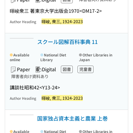
暉峻衆三 著
東京大学出版会
1970
<DM17-2>
暉峻, 衆三, 1924-2023
Author Heading
スクール図解百科事典 11
Available
National Diet
Other Libraries in
online
Library
Japan
Paper
Digital
図書
児童書
障害者向け資料あり
講談社
昭和42
<Y13-24>
暉峻, 衆三, 1924-2023
Author Heading
国家独占資本主義と農業 上巻
Available
National Diet
Other Libraries in