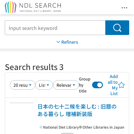
Ope
Jump to main content
Search
Refiners
Search results 3
Add
Group
all to
by
My
title
List
日本の七十二候を楽しむ : 旧暦の
ある暮らし 増補新装版
National Diet Library
Other Libraries in Japan