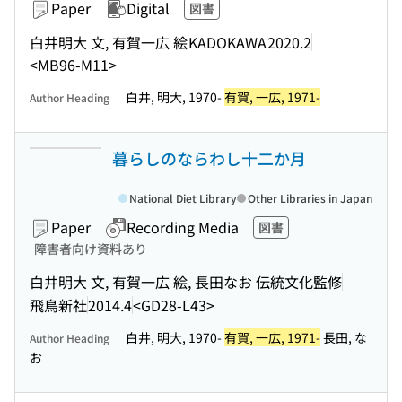
Paper
Digital
図書
白井明大 文, 有賀一広 絵
KADOKAWA
2020.2
<MB96-M11>
白井, 明大, 1970-
有賀, 一広, 1971-
Author Heading
暮らしのならわし十二か月
National Diet Library
Other Libraries in Japan
Paper
Recording Media
図書
障害者向け資料あり
白井明大 文, 有賀一広 絵, 長田なお 伝統文化監修
飛鳥新社
2014.4
<GD28-L43>
白井, 明大, 1970-
有賀, 一広, 1971-
長田, な
Author Heading
お