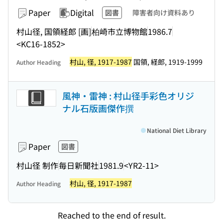
Paper
Digital
図書
障害者向け資料あり
村山径, 国領経郎 [画]
柏崎市立博物館
1986.7
<KC16-1852>
村山, 径, 1917-1987
国領, 経郎, 1919-1999
Author Heading
風神・雷神 : 村山径手彩色オリジ
ナル石版画傑作撰
National Diet Library
Paper
図書
村山径 制作
毎日新聞社
1981.9
<YR2-11>
村山, 径, 1917-1987
Author Heading
Reached to the end of result.