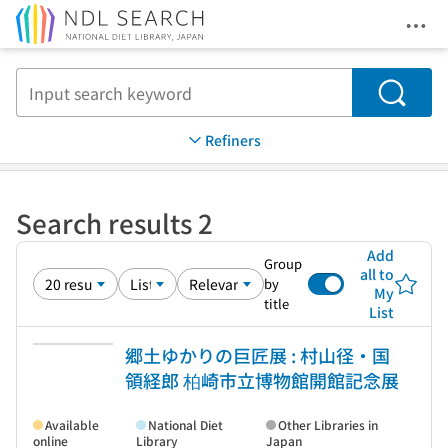
Ope
Jump to main content
Search
Refiners
Search results 2
Add
Group
all to
by
My
title
List
郷土ゆかりの巨匠展 : 村山径・国
領経郎 柏崎市立博物館開館記念展
Available
National Diet
Other Libraries in
online
Library
Japan