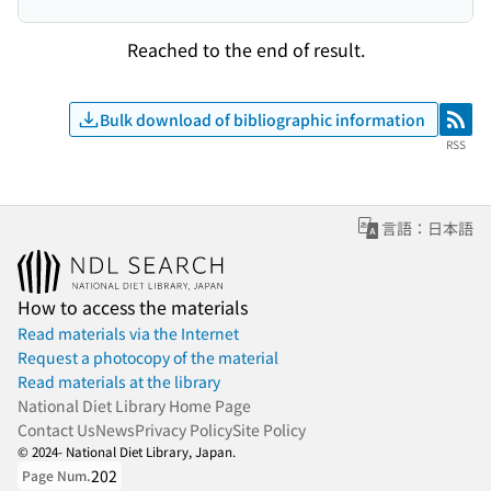
Reached to the end of result.
Bulk download of bibliographic information
RSS
RSS
言語：日本語
How to access the materials
Read materials via the Internet
Request a photocopy of the material
Read materials at the library
National Diet Library Home Page
Contact Us
News
Privacy Policy
Site Policy
© 2024- National Diet Library, Japan.
202
Page Num.