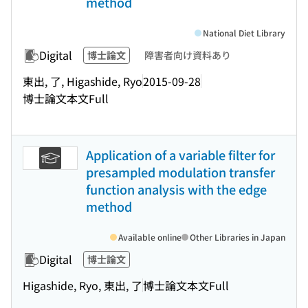
method
National Diet Library
Digital
博士論文
障害者向け資料あり
東出, 了, Higashide, Ryo
2015-09-28
博士論文本文Full
Application of a variable filter for
presampled modulation transfer
function analysis with the edge
method
Available online
Other Libraries in Japan
Digital
博士論文
Higashide, Ryo, 東出, 了
博士論文本文Full