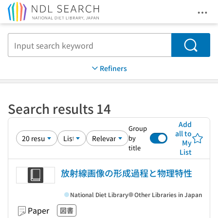
Ope
Jump to main content
Search
Refiners
Search results 14
Add
Group
all to
by
My
title
List
放射線画像の形成過程と物理特性
National Diet Library
Other Libraries in Japan
Paper
図書