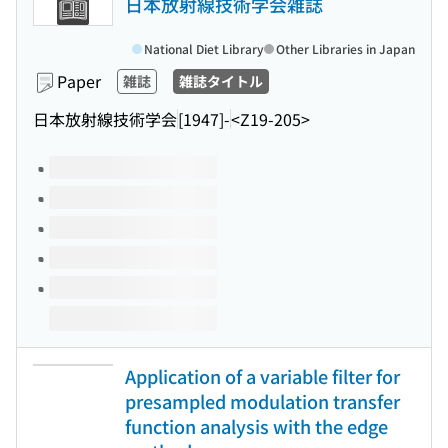
日本放射線技術学会雑誌
National Diet Library
Other Libraries in Japan
Paper
雑誌
雑誌タイトル
日本放射線技術学会
[1947]-
<Z19-205>
Volumes of this title
Application of a variable filter for
presampled modulation transfer
function analysis with the edge