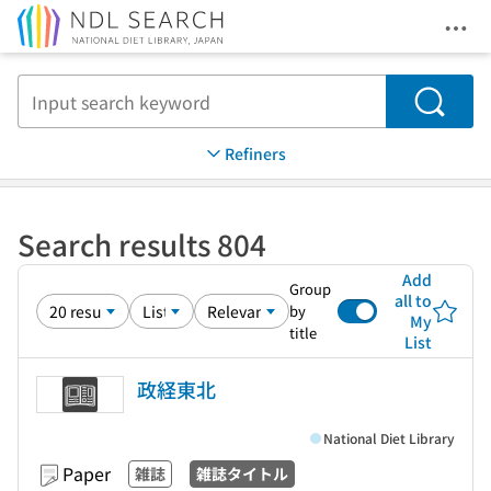
Ope
Jump to main content
Search
Refiners
Search results 804
Add
Group
all to
by
My
title
List
政経東北
National Diet Library
Paper
雑誌
雑誌タイトル