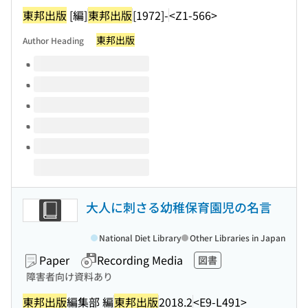
東邦出版
[編]
東邦出版
[1972]-
<Z1-566>
東邦出版
Author Heading
Volumes of this title
大人に刺さる幼稚保育園児の名言
National Diet Library
Other Libraries in Japan
Paper
Recording Media
図書
障害者向け資料あり
東邦出版
編集部 編
東邦出版
2018.2
<E9-L491>