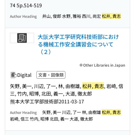
74 5
p.514-519
井山, 俊郎 水野, 雅裕 西川, 尚宏
松井, 貴志
Author Heading
大阪大学工学研究科技術部におけ
る機械工作安全講習会について
（２）
Other Libraries in Japan
Digital
文書・図像類
矢野, 美一, 川辺, 了一, 林, 由樹雄,
松井, 貴志
, 岩崎, 信
三, 竹内, 昭博, 北田, 義一, 大道, 徹太郎
熊本大学工学部技術部
2011-03-17
矢野, 美一 川辺, 了一 林, 由樹雄
松井, 貴志
Author Heading
岩崎, 信三 竹内, 昭博 北田, 義一 大道, 徹太郎