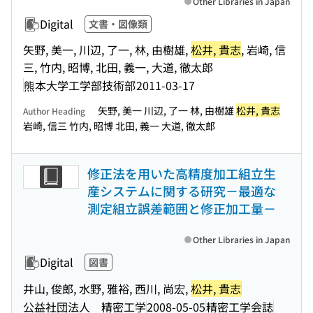
Other Libraries in Japan
Digital
文書・図像類
矢野, 美一, 川辺, 了一, 林, 由樹雄,
松井, 貴志
, 岩崎, 信
三, 竹内, 昭博, 北田, 義一, 大道, 徹太郎
熊本大学工学部技術部
2011-03-17
矢野, 美一 川辺, 了一 林, 由樹雄
松井, 貴志
Author Heading
岩崎, 信三 竹内, 昭博 北田, 義一 大道, 徹太郎
修正法を用いた高精度加工組立生
産システムに関する研究－最適な
測定組立誤差範囲と修正加工量－
Other Libraries in Japan
Digital
図書
井山, 俊郎, 水野, 雅裕, 西川, 尚宏,
松井, 貴志
公益社団法人 精密工学
2008-05-05
精密工学会誌