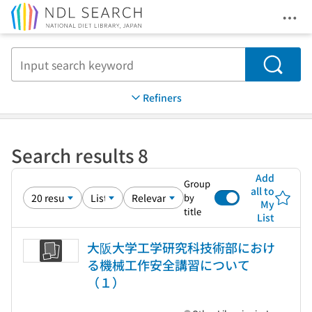
Ope
Jump to main content
Search
Refiners
Search results 8
Add
Group
all to
by
My
title
List
大阪大学工学研究科技術部におけ
る機械工作安全講習について
（１）