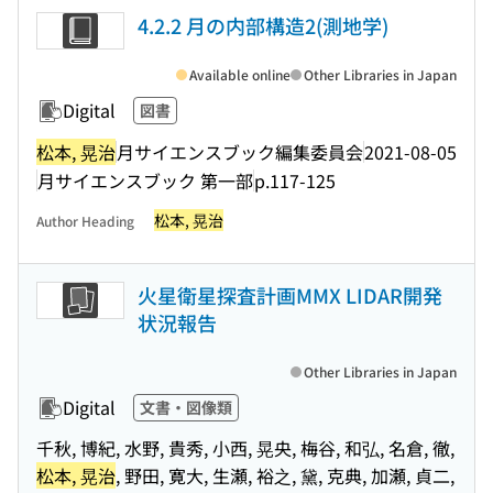
4.2.2 月の内部構造2(測地学)
Available online
Other Libraries in Japan
Digital
図書
松本, 晃治
月サイエンスブック編集委員会
2021-08-05
月サイエンスブック 第一部
p.117-125
松本, 晃治
Author Heading
火星衛星探査計画MMX LIDAR開発
状況報告
Other Libraries in Japan
Digital
文書・図像類
千秋, 博紀, 水野, 貴秀, 小西, 晃央, 梅谷, 和弘, 名倉, 徹,
松本, 晃治
, 野田, 寛大, 生瀬, 裕之, 黛, 克典, 加瀬, 貞二,