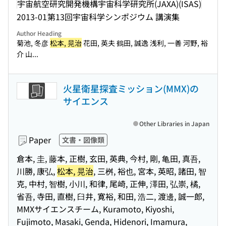
宇宙航空研究開発機構宇宙科学研究所(JAXA)(ISAS)
2013-01
第13回宇宙科学シンポジウム 講演集
Author Heading
菊池, 冬彦
松本, 晃治
花田, 英夫 鶴田, 誠逸 浅利, 一善 河野, 裕
介 山...
火星衛星探査ミッション(MMX)の
サイエンス
Other Libraries in Japan
Paper
文書・図像類
倉本, 圭, 藤本, 正樹, 玄田, 英典, 今村, 剛, 亀田, 真吾,
川勝, 康弘,
松本, 晃治
, 三桝, 裕也, 宮本, 英昭, 諸田, 智
克, 中村, 智樹, 小川, 和律, 尾崎, 正伸, 澤田, 弘崇, 橘,
省吾, 寺田, 直樹, 臼井, 寛裕, 和田, 浩二, 渡邊, 誠一郎,
MMXサイエンスチーム, Kuramoto, Kiyoshi,
Fujimoto, Masaki, Genda, Hidenori, Imamura,