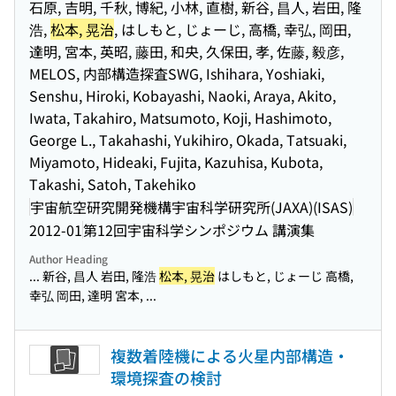
石原, 吉明, 千秋, 博紀, 小林, 直樹, 新谷, 昌人, 岩田, 隆
浩,
松本, 晃治
, はしもと, じょーじ, 高橋, 幸弘, 岡田,
達明, 宮本, 英昭, 藤田, 和央, 久保田, 孝, 佐藤, 毅彦,
MELOS, 内部構造探査SWG, Ishihara, Yoshiaki,
Senshu, Hiroki, Kobayashi, Naoki, Araya, Akito,
Iwata, Takahiro, Matsumoto, Koji, Hashimoto,
George L., Takahashi, Yukihiro, Okada, Tatsuaki,
Miyamoto, Hideaki, Fujita, Kazuhisa, Kubota,
Takashi, Satoh, Takehiko
宇宙航空研究開発機構宇宙科学研究所(JAXA)(ISAS)
2012-01
第12回宇宙科学シンポジウム 講演集
Author Heading
... 新谷, 昌人 岩田, 隆浩
松本, 晃治
はしもと, じょーじ 高橋,
幸弘 岡田, 達明 宮本, ...
複数着陸機による火星内部構造・
環境探査の検討