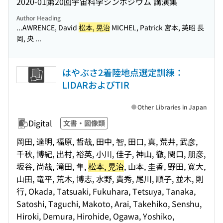
2020-01
第20回宇宙科学シンポジウム 講演集
Author Heading
...AWRENCE, David
松本, 晃治
MICHEL, Patrick 宮本, 英昭 長
岡, 央 ...
はやぶさ2着陸地点選定訓練：
LIDARおよびTIR
Other Libraries in Japan
Digital
文書・図像類
岡田, 達明, 福原, 哲哉, 田中, 智, 田口, 真, 荒井, 武彦,
千秋, 博紀, 出村, 裕英, 小川, 佳子, 神山, 徹, 関口, 朋彦,
坂谷, 尚哉, 滝田, 隼,
松本, 晃治
, 山本, 圭香, 野田, 寛大,
山田, 竜平, 荒木, 博志, 水野, 貴秀, 尾川, 順子, 並木, 則
行, Okada, Tatsuaki, Fukuhara, Tetsuya, Tanaka,
Satoshi, Taguchi, Makoto, Arai, Takehiko, Senshu,
Hiroki, Demura, Hirohide, Ogawa, Yoshiko,