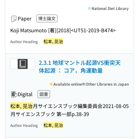
National Diet Library
Paper
博士論文
Koji Matsumoto [著]
[2018]
<UT51-2019-B474>
松本, 晃治
Author Heading
2.3.1 地球マントル起源VS衝突天
体起源 ： コア，角運動量
Available online
Other Libraries in Japan
Digital
図書
松本, 晃治
月サイエンスブック編集委員会
2021-08-05
月サイエンスブック 第一部
p.38-39
松本, 晃治
Author Heading