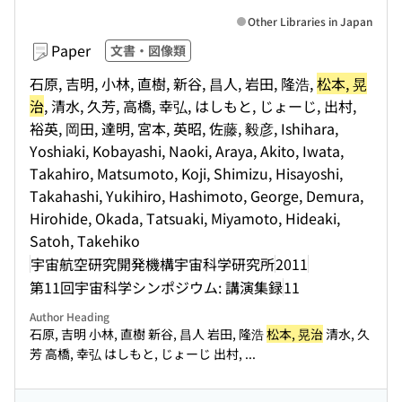
Other Libraries in Japan
Paper
文書・図像類
石原, 吉明, 小林, 直樹, 新谷, 昌人, 岩田, 隆浩,
松本, 晃
治
, 清水, 久芳, 高橋, 幸弘, はしもと, じょーじ, 出村,
裕英, 岡田, 達明, 宮本, 英昭, 佐藤, 毅彦, Ishihara,
Yoshiaki, Kobayashi, Naoki, Araya, Akito, Iwata,
Takahiro, Matsumoto, Koji, Shimizu, Hisayoshi,
Takahashi, Yukihiro, Hashimoto, George, Demura,
Hirohide, Okada, Tatsuaki, Miyamoto, Hideaki,
Satoh, Takehiko
宇宙航空研究開発機構宇宙科学研究所
2011
第11回宇宙科学シンポジウム: 講演集録
11
Author Heading
石原, 吉明 小林, 直樹 新谷, 昌人 岩田, 隆浩
松本, 晃治
清水, 久
芳 高橋, 幸弘 はしもと, じょーじ 出村, ...