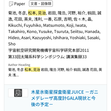
Paper
文書・図像類
菊池, 冬彦,
松本, 晃治
, 岩田, 隆浩, 河野, 裕介, 鶴田, 誠
逸, 花田, 英夫, 浅利, 一善, 石原, 吉明, 佐々木, 晶,
Kikuchi, Fuyuhiko, Matsumoto, Koji, Iwata,
Takahiro, Kono, Yusuke, Tsuruta, Seiitsu, Hanada,
Hideo, Asari, Kazuyoshi, Ishihara, Yoshiaki, Sasaki,
Sho
宇宙航空研究開発機構宇宙科学研究本部
2011
第33回太陽系科学シンポジウム: 講演集録
33
Author Heading
菊池, 冬彦
松本, 晃治
岩田, 隆浩 河野, 裕介 鶴田, 誠逸 花田, 英
夫 浅...
木星氷衛星探査衛星JUICE －ガニ
メデレーザ高度計GALA現状と今
後の予定－