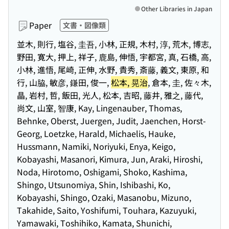
Other Libraries in Japan
Paper
文書・図像類
並木, 則行, 塩谷, 圭吾, 小林, 正規, 木村, 淳, 荒木, 博志,
野田, 寛大, 押上, 祥子, 鹿島, 伸悟, 宇都宮, 真, 石橋, 高,
小林, 進悟, 尾崎, 正伸, 水野, 貴秀, 斎藤, 義文, 東原, 和
行, 山脇, 敏彦, 鎌田, 俊一,
松本, 晃治
, 倉本, 圭, 佐々木,
晶, 岩村, 哲, 飯田, 光人, 松本, 吉昭, 藤井, 雅之, 藤代,
尚文, 山室, 智康, Kay, Lingenauber, Thomas,
Behnke, Oberst, Juergen, Judit, Jaenchen, Horst-
Georg, Loetzke, Harald, Michaelis, Hauke,
Hussmann, Namiki, Noriyuki, Enya, Keigo,
Kobayashi, Masanori, Kimura, Jun, Araki, Hiroshi,
Noda, Hirotomo, Oshigami, Shoko, Kashima,
Shingo, Utsunomiya, Shin, Ishibashi, Ko,
Kobayashi, Shingo, Ozaki, Masanobu, Mizuno,
Takahide, Saito, Yoshifumi, Touhara, Kazuyuki,
Yamawaki, Toshihiko, Kamata, Shunichi,