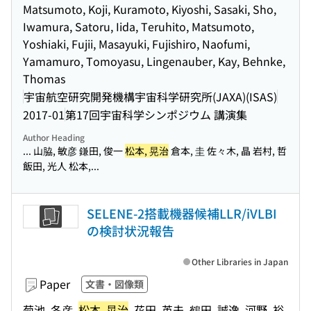
Matsumoto, Koji, Kuramoto, Kiyoshi, Sasaki, Sho,
Iwamura, Satoru, Iida, Teruhito, Matsumoto,
Yoshiaki, Fujii, Masayuki, Fujishiro, Naofumi,
Yamamuro, Tomoyasu, Lingenauber, Kay, Behnke,
Thomas
宇宙航空研究開発機構宇宙科学研究所(JAXA)(ISAS)
2017-01
第17回宇宙科学シンポジウム 講演集
Author Heading
... 山脇, 敏彦 鎌田, 俊一
松本, 晃治
倉本, 圭 佐々木, 晶 岩村, 哲
飯田, 光人 松本,...
SELENE-2搭載機器候補LLR/iVLBI
の検討状況報告
Other Libraries in Japan
Paper
文書・図像類
菊池, 冬彦,
松本, 晃治
, 花田, 英夫, 鶴田, 誠逸, 河野, 裕