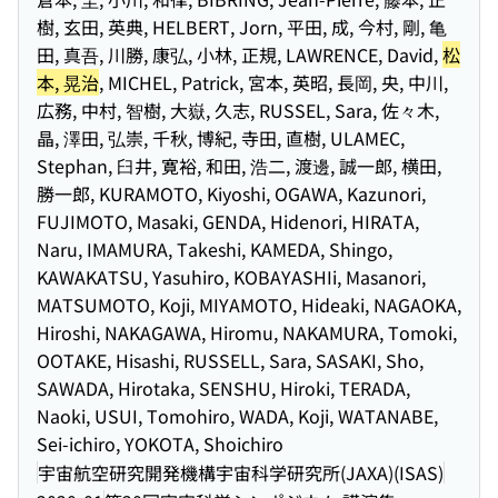
樹, 玄田, 英典, HELBERT, Jorn, 平田, 成, 今村, 剛, 亀
田, 真吾, 川勝, 康弘, 小林, 正規, LAWRENCE, David,
松
本, 晃治
, MICHEL, Patrick, 宮本, 英昭, 長岡, 央, 中川,
広務, 中村, 智樹, 大嶽, 久志, RUSSEL, Sara, 佐々木,
晶, 澤田, 弘崇, 千秋, 博紀, 寺田, 直樹, ULAMEC,
Stephan, 臼井, 寛裕, 和田, 浩二, 渡邊, 誠一郎, 横田,
勝一郎, KURAMOTO, Kiyoshi, OGAWA, Kazunori,
FUJIMOTO, Masaki, GENDA, Hidenori, HIRATA,
Naru, IMAMURA, Takeshi, KAMEDA, Shingo,
KAWAKATSU, Yasuhiro, KOBAYASHIi, Masanori,
MATSUMOTO, Koji, MIYAMOTO, Hideaki, NAGAOKA,
Hiroshi, NAKAGAWA, Hiromu, NAKAMURA, Tomoki,
OOTAKE, Hisashi, RUSSELL, Sara, SASAKI, Sho,
SAWADA, Hirotaka, SENSHU, Hiroki, TERADA,
Naoki, USUI, Tomohiro, WADA, Koji, WATANABE,
Sei-ichiro, YOKOTA, Shoichiro
宇宙航空研究開発機構宇宙科学研究所(JAXA)(ISAS)