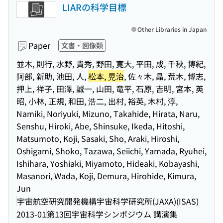
LIARの科学目標
Other Libraries in Japan
Paper
文書・図像類
並木, 則行, 水野, 貴秀, 野田, 寛大, 平田, 成, 千秋, 博紀,
阿部, 新助, 池田, 人,
松本, 晃治
, 佐々木, 晶, 荒木, 博志,
押上, 祥子, 田澤, 誠一, 山田, 竜平, 石原, 吉明, 宮本, 英
昭, 小林, 正規, 和田, 浩二, 出村, 裕英, 木村, 淳,
Namiki, Noriyuki, Mizuno, Takahide, Hirata, Naru,
Senshu, Hiroki, Abe, Shinsuke, Ikeda, Hitoshi,
Matsumoto, Koji, Sasaki, Sho, Araki, Hiroshi,
Oshigami, Shoko, Tazawa, Seiichi, Yamada, Ryuhei,
Ishihara, Yoshiaki, Miyamoto, Hideaki, Kobayashi,
Masanori, Wada, Koji, Demura, Hirohide, Kimura,
Jun
宇宙航空研究開発機構宇宙科学研究所(JAXA)(ISAS)
2013-01
第13回宇宙科学シンポジウム 講演集