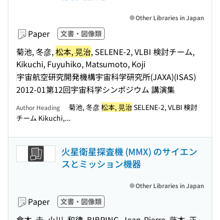
Other Libraries in Japan
Paper
文書・図像類
菊池, 冬彦,
松本, 晃治
, SELENE-2, VLBI 検討チーム,
Kikuchi, Fuyuhiko, Matsumoto, Koji
宇宙航空研究開発機構宇宙科学研究所(JAXA)(ISAS)
2012-01
第12回宇宙科学シンポジウム 講演集
菊池, 冬彦
松本, 晃治
SELENE-2, VLBI 検討
Author Heading
チーム Kikuchi,...
火星衛星探査機 (MMX) のサイエン
スとミッション機器
Other Libraries in Japan
Paper
文書・図像類
倉本, 圭, 小川, 和律, BIBRING, Jean-Pierre, 藤本, 正