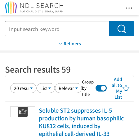
Ope
Jump to main content
Search
Refiners
Search results 59
Add
Group
all to
by
My
title
List
Soluble ST2 suppresses IL-5
production by human basophilic
KU812 cells, induced by
epithelial cell-derived IL-33