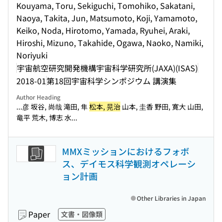
Kouyama, Toru, Sekiguchi, Tomohiko, Sakatani,
Naoya, Takita, Jun, Matsumoto, Koji, Yamamoto,
Keiko, Noda, Hirotomo, Yamada, Ryuhei, Araki,
Hiroshi, Mizuno, Takahide, Ogawa, Naoko, Namiki,
Noriyuki
宇宙航空研究開発機構宇宙科学研究所(JAXA)(ISAS)
2018-01
第18回宇宙科学シンポジウム 講演集
Author Heading
...彦 坂谷, 尚哉 滝田, 隼
松本, 晃治
山本, 圭香 野田, 寛大 山田,
竜平 荒木, 博志 水...
MMXミッションにおけるフォボ
ス、デイモス科学観測オペレーシ
ョン計画
Other Libraries in Japan
Paper
文書・図像類