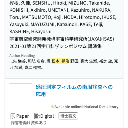
樫根, 久佳, SENSHU, Hiroki, MIZUNO, Takahide,
KONISHI, Akihiro, UMETANI, Kazuhiro, NAKURA,
Toru, MATSUMOTO, Koji, NODA, Hirotomo, IKUSE,
Yasuyuki, MAYUZUMI, Katsunori, KASE, Teiji,
KASHINE, Hisayoshi
宇宙航空研究開発機構宇宙科学研究所(JAXA)(ISAS)
2021-01
第21回宇宙科学シンポジウム 講演集
Author Heading
...央 梅谷, 和弘 名倉, 徹
松本, 晃治
野田, 寛大 生瀬, 裕之 黛, 克
典 加瀬, 貞二 樫根...
感圧測定フィルムの歯周診査への
応用
Available online
National Diet Library
Paper
Digital
博士論文
障害者向け資料あり