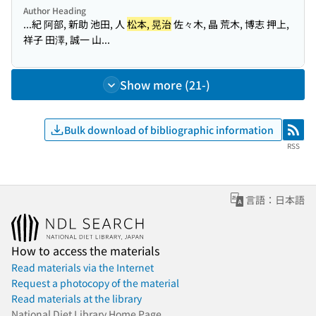
Author Heading
...紀 阿部, 新助 池田, 人
松本, 晃治
佐々木, 晶 荒木, 博志 押上,
祥子 田澤, 誠一 山...
Show more (21-)
Bulk download of bibliographic information
RSS
RSS
言語：日本語
How to access the materials
Read materials via the Internet
Request a photocopy of the material
Read materials at the library
National Diet Library Home Page