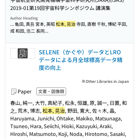
2019-01
第19回宇宙科学シンポジウム 講演集
Author Heading
... 亀田, 真吾 宮本, 英昭
松本, 晃治
寺田, 直樹 千秋, 博紀 平田,
成 和田, 浩二 長岡...
SELENE（かぐや）データとLRO
データによる月全球標高データ精
度の向上
Other Libraries in Japan
Paper
文書・図像類
春山, 純一, 大竹, 真紀子, 松永, 恒雄, 原, 誠一, 日置, 和
之, 荒木, 博志,
松本, 晃治
, 野田, 寛大, 佐々木, 晶,
Haruyama, Junichi, Ohtake, Makiko, Matsunaga,
Tsuneo, Hara, Seiichi, Hioki, Kazuyuki, Araki,
Hiroshi, Matsumoto, Koji, Noda, Hirotomo, Sasaki,