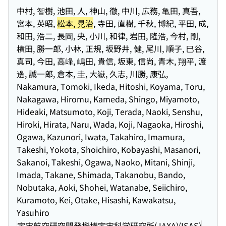
中村, 智樹, 池田, 人, 神山, 徹, 中川, 広務, 亀田, 真吾,
宮本, 英昭,
松本, 晃治
, 寺田, 直樹, 千秋, 博紀, 平田, 成,
和田, 浩二, 長岡, 央, 小川, 和律, 岩田, 隆浩, 今村, 剛,
横田, 勝一郎, 小林, 正規, 坂野井, 健, 尾川, 順子, 巳谷,
真司, 今田, 高峰, 嶋田, 貴信, 坂東, 信尚, 青木, 翔平, 渡
邊, 誠一郎, 倉本, 圭, 大嶽, 久志, 川勝, 康弘,
Nakamura, Tomoki, Ikeda, Hitoshi, Koyama, Toru,
Nakagawa, Hiromu, Kameda, Shingo, Miyamoto,
Hideaki, Matsumoto, Koji, Terada, Naoki, Senshu,
Hiroki, Hirata, Naru, Wada, Koji, Nagaoka, Hiroshi,
Ogawa, Kazunori, Iwata, Takahiro, Imamura,
Takeshi, Yokota, Shoichiro, Kobayashi, Masanori,
Sakanoi, Takeshi, Ogawa, Naoko, Mitani, Shinji,
Imada, Takane, Shimada, Takanobu, Bando,
Nobutaka, Aoki, Shohei, Watanabe, Seiichiro,
Kuramoto, Kei, Otake, Hisashi, Kawakatsu,
Yasuhiro
宇宙航空研究開発機構宇宙科学研究所(JAXA)(ISAS)