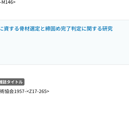
-M146>
に資する骨材選定と締固め完了判定に関する研究
雑誌タイトル
術協会
1957-
<Z17-265>