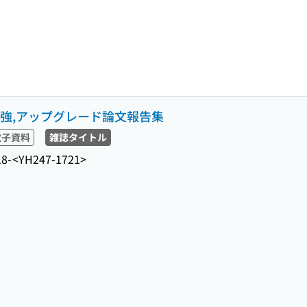
強,アップグレード論文報告集
電子資料
雑誌タイトル
18-
<YH247-1721>