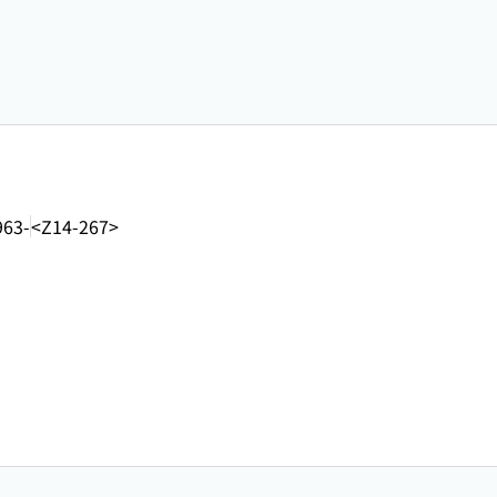
963-
<Z14-267>