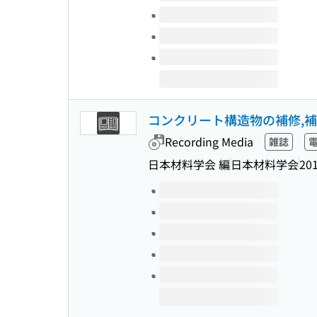
コンクリート構造物の補修,補
Recording Media
雑誌
日本材料学会 編
日本材料学会
20
Volumes of this title