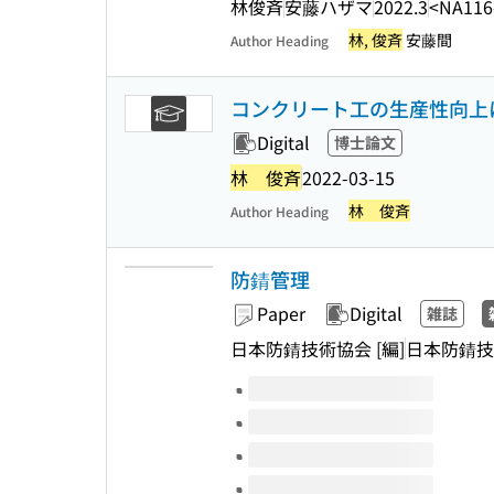
林俊斉
安藤ハザマ
2022.3
<NA116
林, 俊斉
安藤間
Author Heading
コンクリート工の生産性向上
Digital
博士論文
林 俊斉
2022-03-15
林 俊斉
Author Heading
防錆管理
Paper
Digital
雑誌
日本防錆技術協会 [編]
日本防錆技
Volumes of this title