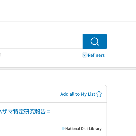
Search
Refiners
Add all to My List
ザマ特定研究報告 =
National Diet Library