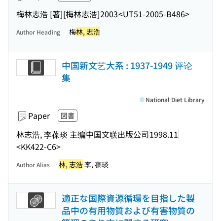
梅林志浩 [著]
[梅林志浩]
2003
<UT51-2005-B486>
梅
林, 志浩
Author Heading
中国新文艺大系 : 1937-1949 评论
集
National Diet Library
Paper
図書
林志浩, 李葆琰 主编
中国文联出版公司
1998.11
<KK422-C6>
林, 志浩
李, 葆琰
Author Alias
適正な国際資源循環を目指した製
品中の有用物質および有害物質の