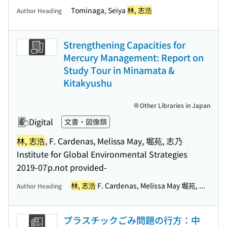
Tominaga, Seiya
林, 志浩
Author Heading
Strengthening Capacities for
Mercury Management: Report on
Study Tour in Minamata &
Kitakyushu
Other Libraries in Japan
Digital
文書・図像類
林, 志浩
, F. Cardenas, Melissa May, 堀苑, 志乃
Institute for Global Environmental Strategies
2019-07
p.not provided-
林, 志浩
F. Cardenas, Melissa May 堀苑, ...
Author Heading
プラスチックごみ問題の行方：中