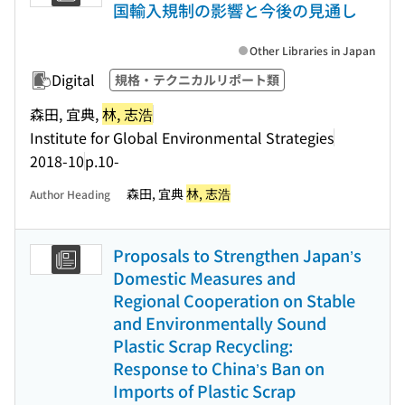
国輸入規制の影響と今後の見通し
Other Libraries in Japan
Digital
規格・テクニカルリポート類
森田, 宜典,
林, 志浩
Institute for Global Environmental Strategies
2018-10
p.10-
森田, 宜典
林, 志浩
Author Heading
Proposals to Strengthen Japan’s
Domestic Measures and
Regional Cooperation on Stable
and Environmentally Sound
Plastic Scrap Recycling:
Response to China’s Ban on
Imports of Plastic Scrap