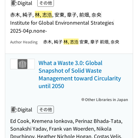
Digital
その他
赤木, 純子,
林, 志浩
, 安東, 章子, 前畑, 奈央
Institute for Global Environmental Strategies
2025-04
p.none-
赤木, 純子
林, 志浩
安東, 章子 前畑, 奈央
Author Heading
What a Waste 3.0: Global
Snapshot of Solid Waste
Management toward Circularity
until 2050
Other Libraries in Japan
Digital
その他
Ed Cook, Kremena Ionkova, Perinaz Bhada-Tata,
Sonakshi Yadav, Frank van Woerden, Nikola
Doychinov, Heather Nichole Hogan, Costas Velis,