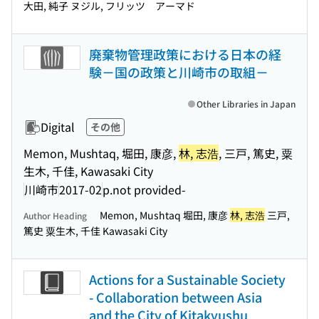
大田, 純子 ヌジル, フリッツ アーマド
廃棄物管理政策における日本の経
験－国の政策と川崎市の取組－
Other Libraries in Japan
Digital
その他
Memon, Mushtaq, 堀田, 康彦,
林, 志浩
, 三戸, 篤史, 粟
生木, 千佳, Kawasaki City
川崎市
2017-02
p.not provided-
Memon, Mushtaq 堀田, 康彦
林, 志浩
三戸,
Author Heading
篤史 粟生木, 千佳 Kawasaki City
Actions for a Sustainable Society
- Collaboration between Asia
and the City of Kitakyushu