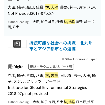
大田, 純子, 細⽥, 佳織,
林, 志浩
, 藤野, 純一, 片岡, 八束
Not Provided
2018-07
p.57-
大田, 純子 細⽥, 佳織
林, 志浩
藤野, 純一 片
Author Heading
岡, 八束
持続可能な社会への挑戦－北九州
市とアジア都市との連携
Other Libraries in Japan
Digital
規格・テクニカルリポート類
赤木, 純子, 片岡, 八束,
林, 志浩
, 日比野, 浩平, 大田, 純
子, ヌジル, フリッツ アーマド
Institute for Global Environmental Strategies
2018-07
p.not provided-
赤木, 純子 片岡, 八束
林, 志浩
日比野, 浩平
Author Heading