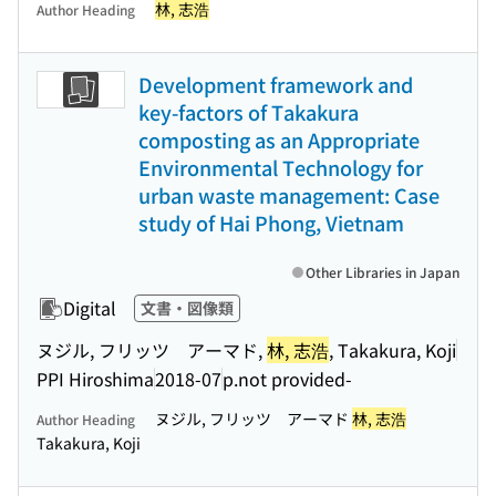
林, 志浩
Author Heading
Development framework and
key-factors of Takakura
composting as an Appropriate
Environmental Technology for
urban waste management: Case
study of Hai Phong, Vietnam
Other Libraries in Japan
Digital
文書・図像類
ヌジル, フリッツ アーマド,
林, 志浩
, Takakura, Koji
PPI Hiroshima
2018-07
p.not provided-
ヌジル, フリッツ アーマド
林, 志浩
Author Heading
Takakura, Koji