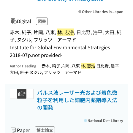
Other Libraries in Japan
Digital
図書
赤木, 純子, 片岡, 八束,
林, 志浩
, 日比野, 浩平, 大田, 純
子, ヌジル, フリッツ アーマド
Institute for Global Environmental Strategies
2018-07
p.not provided-
赤木, 純子 片岡, 八束
林, 志浩
日比野, 浩平
Author Heading
大田, 純子 ヌジル, フリッツ アーマド
パルス波レーザー光および着色微
粒子を利用した細胞内薬剤導入法
の開発
National Diet Library
Paper
博士論文