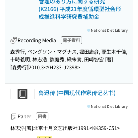
管理のあり方に関する研究
(K2166) 平成21年度循環型社会形
成推進科学研究費補助金
National Diet Library
Recording Media
電子資料
森秀行, ベングソン・マグナス, 堀田康彦, 粟生木千佳,
十時義明, 林志浩, 劉庭秀, 織朱實, 田崎智宏 [著]
[森秀行]
2010.3
<YH233-J2398>
鲁迅传 (中国现代作家传记丛书)
National Diet Library
Paper
図書
林志浩[著]
北京十月文艺出版社
1991
<KK359-C51>