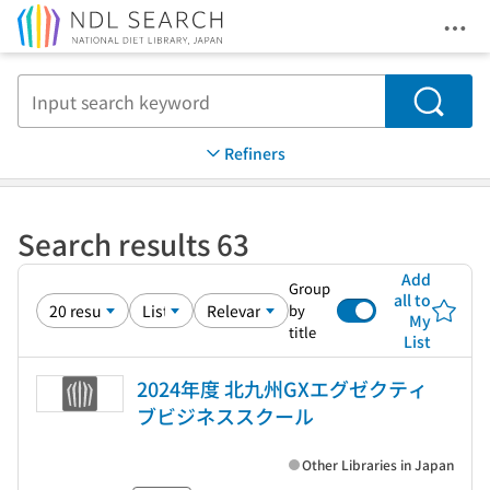
Ope
Jump to main content
Search
Refiners
Search results 63
Add
Group
all to
by
My
title
List
2024年度 北九州GXエグゼクティ
ブビジネススクール
Other Libraries in Japan