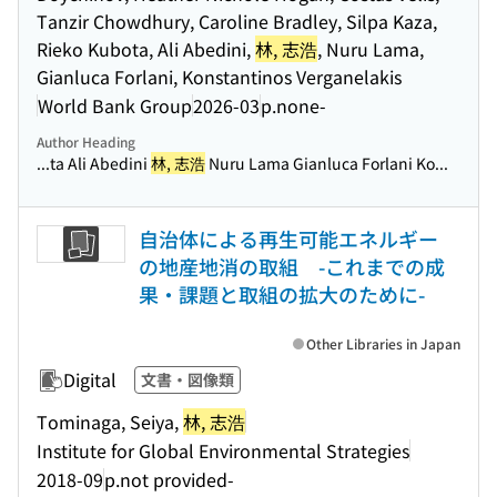
Tanzir Chowdhury, Caroline Bradley, Silpa Kaza,
Rieko Kubota, Ali Abedini,
林, 志浩
, Nuru Lama,
Gianluca Forlani, Konstantinos Verganelakis
World Bank Group
2026-03
p.none-
Author Heading
...ta Ali Abedini
林, 志浩
Nuru Lama Gianluca Forlani Ko...
自治体による再生可能エネルギー
の地産地消の取組 -これまでの成
果・課題と取組の拡大のために-
Other Libraries in Japan
Digital
文書・図像類
Tominaga, Seiya,
林, 志浩
Institute for Global Environmental Strategies
2018-09
p.not provided-