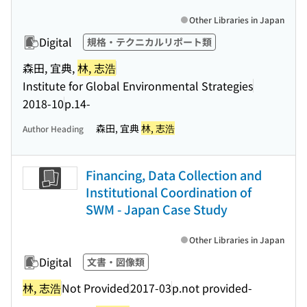
Other Libraries in Japan
Digital
規格・テクニカルリポート類
森田, 宜典,
林, 志浩
Institute for Global Environmental Strategies
2018-10
p.14-
森田, 宜典
林, 志浩
Author Heading
Financing, Data Collection and
Institutional Coordination of
SWM - Japan Case Study
Other Libraries in Japan
Digital
文書・図像類
林, 志浩
Not Provided
2017-03
p.not provided-