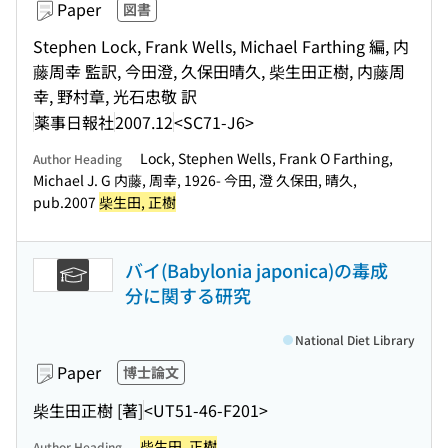
Paper
図書
Stephen Lock, Frank Wells, Michael Farthing 編, 内
藤周幸 監訳, 今田澄, 久保田晴久, 柴生田正樹, 内藤周
幸, 野村章, 光石忠敬 訳
薬事日報社
2007.12
<SC71-J6>
Lock, Stephen Wells, Frank O Farthing,
Author Heading
Michael J. G 内藤, 周幸, 1926- 今田, 澄 久保田, 晴久,
pub.2007
柴生田, 正樹
バイ(Babylonia japonica)の毒成
分に関する研究
National Diet Library
Paper
博士論文
柴生田正樹 [著]
<UT51-46-F201>
柴生田, 正樹
Author Heading