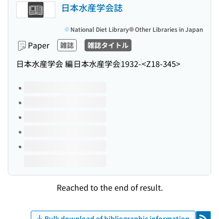
日本水産学会誌
National Diet Library
Other Libraries in Japan
Paper
雑誌
雑誌タイトル
日本水産学会 編
日本水産学会
1932-
<Z18-345>
Volumes of this title
Reached to the end of result.
Bulk download of bibliographic information