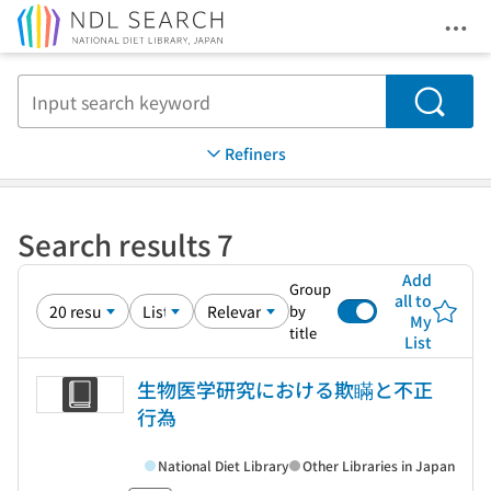
Ope
Jump to main content
Search
Refiners
Search results 7
Add
Group
all to
by
My
title
List
生物医学研究における欺瞞と不正
行為
National Diet Library
Other Libraries in Japan