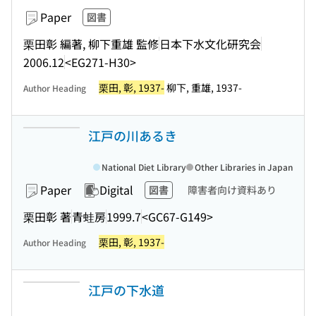
Paper
図書
栗田彰 編著, 柳下重雄 監修
日本下水文化研究会
2006.12
<EG271-H30>
栗田, 彰, 1937-
柳下, 重雄, 1937-
Author Heading
江戸の川あるき
National Diet Library
Other Libraries in Japan
Paper
Digital
図書
障害者向け資料あり
栗田彰 著
青蛙房
1999.7
<GC67-G149>
栗田, 彰, 1937-
Author Heading
江戸の下水道