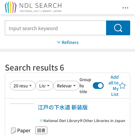
Ope
Jump to main content
Search
Refiners
Search results 6
Add
Group
all to
by
My
title
List
江戸の下水道 新装版
National Diet Library
Other Libraries in Japan
Paper
図書