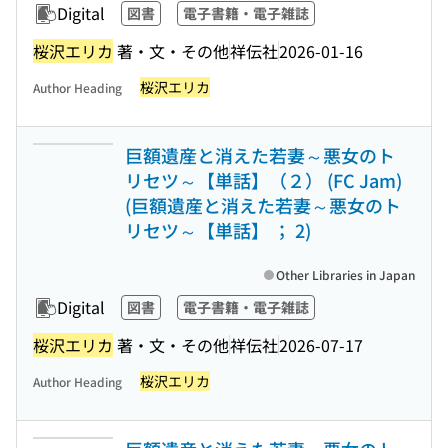
Digital
図書
電子書籍・電子雑誌
桜沢エリカ
著・文・その他
祥伝社
2026-01-16
桜沢エリカ
Author Heading
巨額遺産と消えた若妻～悪女のト
リセツ～【単話】（２） (FC Jam)
(巨額遺産と消えた若妻～悪女のト
リセツ～【単話】 ； 2)
Other Libraries in Japan
Digital
図書
電子書籍・電子雑誌
桜沢エリカ
著・文・その他
祥伝社
2026-07-17
桜沢エリカ
Author Heading