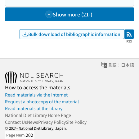
Show more (21-)
Bulk download of bibliographic information
RSS
RSS
言語：日本語
How to access the materials
Read materials via the Internet
Request a photocopy of the material
Read materials at the library
National Diet Library Home Page
Contact Us
News
Privacy Policy
Site Policy
© 2024- National Diet Library, Japan.
202
Page Num.