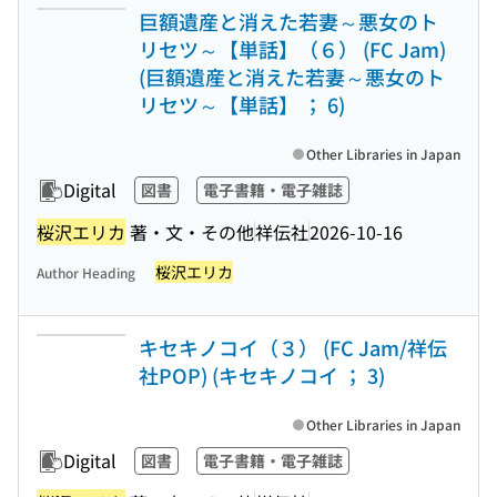
巨額遺産と消えた若妻～悪女のト
リセツ～【単話】（６） (FC Jam)
(巨額遺産と消えた若妻～悪女のト
リセツ～【単話】 ； 6)
Other Libraries in Japan
Digital
図書
電子書籍・電子雑誌
桜沢エリカ
著・文・その他
祥伝社
2026-10-16
桜沢エリカ
Author Heading
キセキノコイ（３） (FC Jam/祥伝
社POP) (キセキノコイ ； 3)
Other Libraries in Japan
Digital
図書
電子書籍・電子雑誌