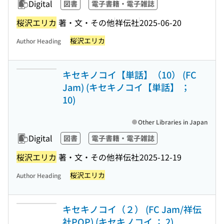
Digital
図書
電子書籍・電子雑誌
桜沢エリカ
著・文・その他
祥伝社
2025-06-20
桜沢エリカ
Author Heading
キセキノコイ【単話】（10） (FC
Jam) (キセキノコイ【単話】 ；
10)
Other Libraries in Japan
Digital
図書
電子書籍・電子雑誌
桜沢エリカ
著・文・その他
祥伝社
2025-12-19
桜沢エリカ
Author Heading
キセキノコイ（２） (FC Jam/祥伝
社POP) (キセキノコイ ； 2)