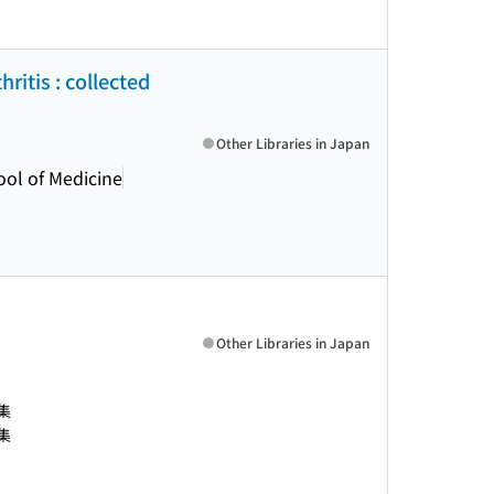
ritis : collected
Other Libraries in Japan
ool of Medicine
Other Libraries in Japan
集
集