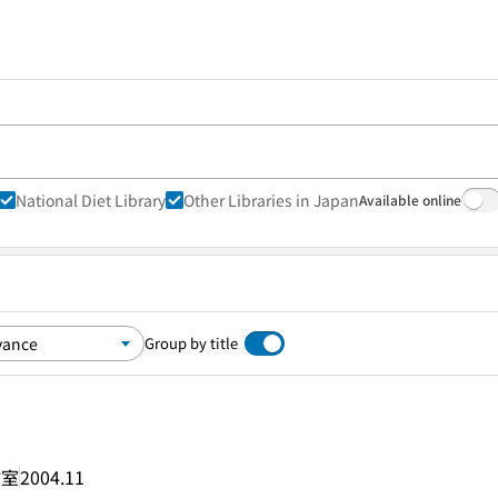
National Diet Library
Other Libraries in Japan
Available online
Group by title
教室
2004.11