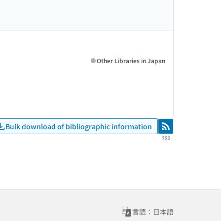
Other Libraries in Japan
Bulk download of bibliographic information
RSS
RSS
言語：日本語