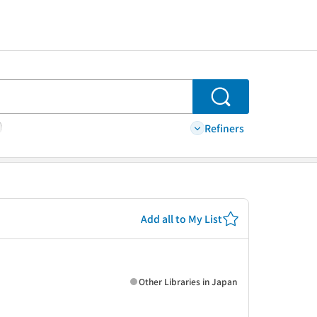
Search
Refiners
Add all to My List
Other Libraries in Japan