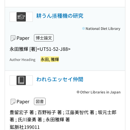
耕うん播種機の研究
National Diet Library
Paper
博士論文
永田雅輝 [著]
<UT51-52-J88>
永田, 雅輝
Author Heading
われらエッセイ仲間
Other Libraries in Japan
Paper
図書
豊留宏子 著 ; 百野裕子 著 ; 江藤美智代 著 ; 坂元士郎
著 ; 氏川豪勇 著 ; 永田雅輝 著
鉱脈社
199011