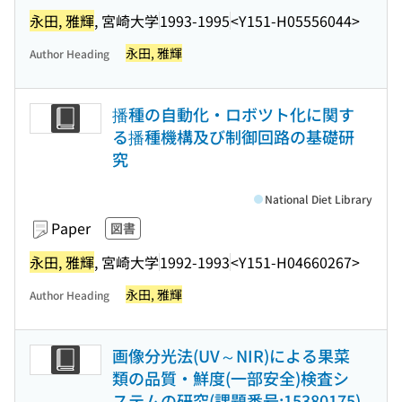
永田, 雅輝
, 宮崎大学
1993-1995
<Y151-H05556044>
永田, 雅輝
Author Heading
播種の自動化・ロボツト化に関す
る播種機構及び制御回路の基礎研
究
National Diet Library
Paper
図書
永田, 雅輝
, 宮崎大学
1992-1993
<Y151-H04660267>
永田, 雅輝
Author Heading
画像分光法(UV～NIR)による果菜
類の品質・鮮度(一部安全)検査シ
ステムの研究(課題番号:15380175)