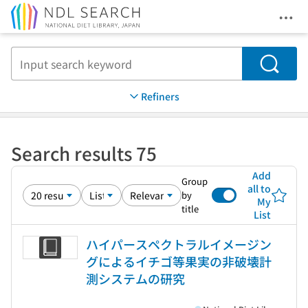
Ope
Jump to main content
Search
Refiners
Search results 75
Add
Group
all to
by
My
title
List
ハイパースペクトラルイメージン
グによるイチゴ等果実の非破壊計
測システムの研究