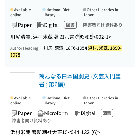
Available
National Diet
Other Libraries in
online
Library
Japan
Paper
Digital
図書
障害者向け資料あり
川尻清潭, 浜村米蔵 著
四六書院
昭和5
<602-1>
川尻, 清潭, 1876-1954
浜村, 米蔵, 1890-
Author Heading
1978
簡易なる日本国劇史 (文芸入門叢
書 ; 第6編)
Available
National Diet
Other Libraries in
online
Library
Japan
Paper
Microform
Digital
図書
障害者向け資料あり
浜村米蔵 著
新潮社
大正15
<544-132-(6)>