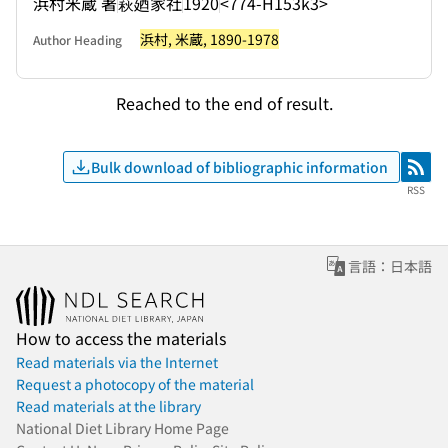
浜村米蔵 著
萩廼家社
1920
<774-H153k3>
浜村, 米蔵, 1890-1978
Author Heading
Reached to the end of result.
Bulk download of bibliographic information
RSS
RSS
言語：日本語
How to access the materials
Read materials via the Internet
Request a photocopy of the material
Read materials at the library
National Diet Library Home Page