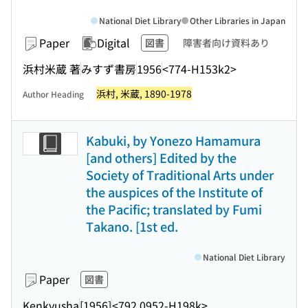
National Diet Library
Other Libraries in Japan
Paper
Digital
図書
障害者向け資料あり
浜村米蔵 著
みすず書房
1956
<774-H153k2>
浜村, 米蔵, 1890-1978
Author Heading
Kabuki, by Yonezo Hamamura
[and others] Edited by the
Society of Traditional Arts under
the auspices of the Institute of
the Pacific; translated by Fumi
Takano. [1st ed.
National Diet Library
Paper
図書
Kenkyusha
[1956]
<792.0952-H198k>