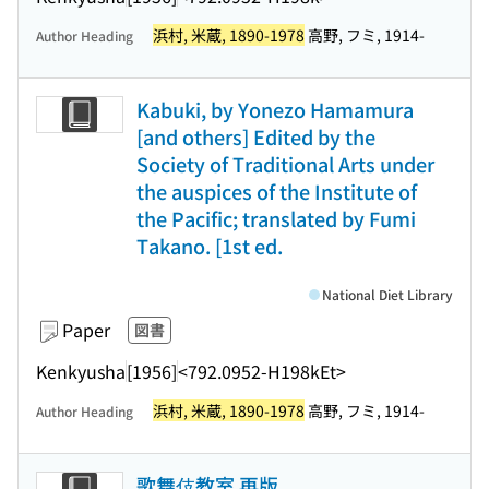
浜村, 米蔵, 1890-1978
高野, フミ, 1914-
Author Heading
Kabuki, by Yonezo Hamamura
[and others] Edited by the
Society of Traditional Arts under
the auspices of the Institute of
the Pacific; translated by Fumi
Takano. [1st ed.
National Diet Library
Paper
図書
Kenkyusha
[1956]
<792.0952-H198kEt>
浜村, 米蔵, 1890-1978
高野, フミ, 1914-
Author Heading
歌舞伎教室 再版