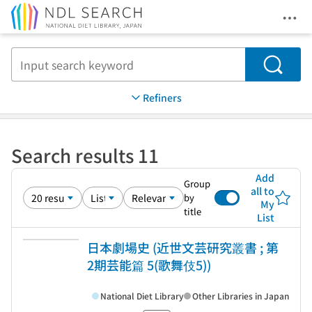
Ope
Jump to main content
Search
Refiners
Search results 11
Add
Group
all to
by
My
title
List
日本劇場史 (近世文芸研究叢書 ; 第
2期芸能篇 5(歌舞伎5))
National Diet Library
Other Libraries in Japan