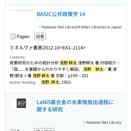
BASIC公共政策学 14
National Diet Library
Other Libraries in Japan
Paper
図書
ミネルヴァ書房
2012.10
<EA1-J114>
Contents
政策研究のための統計分析
浅野 耕太
浅野耕太 著 内容紹介：
「政...
...を基礎からわかりやすく解説。
浅野 耕太
／著 浅
野/耕太∥著
浅野 耕太
著 文献：p199～201
浅野, 耕太
, 1962-
Author Heading
LaNi5基合金の水素吸放出過程に
関する研究
National Diet Library