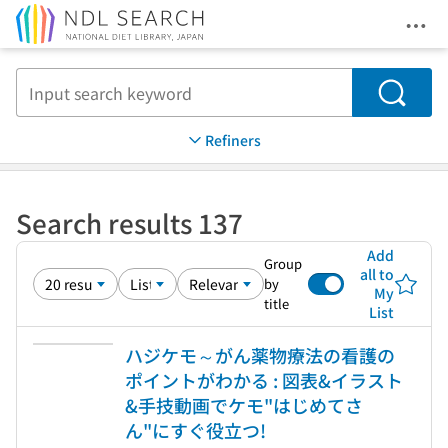
Ope
Jump to main content
Search
Refiners
Search results 137
Add
Group
all to
by
My
title
List
ハジケモ～がん薬物療法の看護の
ポイントがわかる : 図表&イラスト
&手技動画でケモ"はじめてさ
ん"にすぐ役立つ!