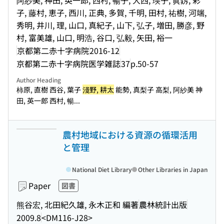
阿紗美, 神田, 英一郎, 西村, 暢子, 大西, 瑛子, 眞釼, 彩
子, 藤村, 恵子, 西川, 正典, 多賀, 千明, 田村, 祐樹, 河端,
秀明, 井川, 理, 山口, 真紀子, 山下, 弘子, 増田, 勝彦, 野
村, 富美雄, 山口, 明浩, 谷口, 弘毅, 矢田, 裕一
京都第二赤十字病院
2016-12
京都第二赤十字病院医学雑誌
37
p.50-57
Author Heading
柿原, 直樹 西谷, 葉子
淺野, 耕太
能勢, 真梨子 高梨, 阿紗美 神
田, 英一郎 西村, 暢...
農村地域における資源の循環活用
と管理
National Diet Library
Other Libraries in Japan
Paper
図書
熊谷宏, 北田紀久雄, 永木正和 編著
農林統計出版
2009.8
<DM116-J28>