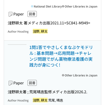
National Diet Library
Other Libraries in Japan
Paper
図書
淺野耕太 著
メディカ出版
2021.11
<SC841-M949>
淺野, 耕太
Author Heading
1問1答でやさしくまなぶケモドリ
ル : 基本問題→応用問題→チャレ
ンジ問題でがん薬物療法看護の実
践力が身につく!
Other Libraries in Japan
Paper
図書
淺野耕太著 ; 荒尾晴惠監修
メディカ出版
2026.2.
淺野, 耕太
荒尾, 晴惠
Author Heading