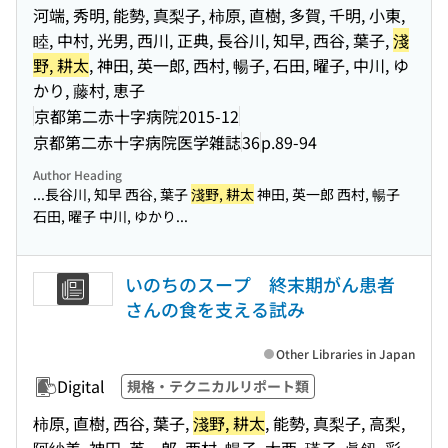
河端, 秀明, 能勢, 真梨子, 柿原, 直樹, 多賀, 千明, 小東,
睦, 中村, 光男, 西川, 正典, 長谷川, 知早, 西谷, 葉子,
淺
野, 耕太
, 神田, 英一郎, 西村, 暢子, 石田, 曜子, 中川, ゆ
かり, 藤村, 恵子
京都第二赤十字病院
2015-12
京都第二赤十字病院医学雑誌
36
p.89-94
Author Heading
...長谷川, 知早 西谷, 葉子
淺野, 耕太
神田, 英一郎 西村, 暢子
石田, 曜子 中川, ゆかり...
いのちのスープ 終末期がん患者
さんの食を支える試み
Other Libraries in Japan
Digital
規格・テクニカルリポート類
柿原, 直樹, 西谷, 葉子,
淺野, 耕太
, 能勢, 真梨子, 高梨,