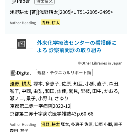
Paper
博士論文
浅野耕太 [著]
[浅野耕太]
2005
<UT51-2005-G495>
浅野, 耕太
Author Heading
外来化学療法センターの看護師に
よる 診察前問診の取り組み
Other Libraries in Japan
Digital
規格・テクニカルリポート類
淺野, 耕太
, 塚本, 多恵子, 佐原, 知亜, 小郷, 直子, 森田,
智子, 中西, 由梨, 和田, 佑佳, 鷲見, 里枝, 田中, かおる,
瀬ノ口, 景子, 小野山, さゆり
京都第二赤十字病院
2022-12
京都第二赤十字病院医学雑誌
43
p.60-66
淺野, 耕太
塚本, 多恵子 佐原, 知亜 小郷, 直子
Author Heading
森田, 智子 ...