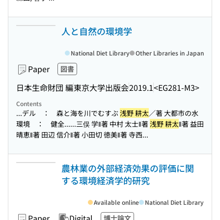
人と自然の環境学
National Diet Library
Other Libraries in Japan
Paper
図書
日本生命財団 編
東京大学出版会
2019.1
<EG281-M3>
Contents
...デル ： 森と海を川でむすぶ
浅野 耕太
／著 大都市の水
環境 ： 健全...
...三俣 学‖著 中村 太士‖著
浅野 耕太
‖著 益田
晴恵‖著 田辺 信介‖著 小田切 徳美‖著 寺西...
農林業の外部経済効果の評価に関
する環境経済学的研究
Available online
National Diet Library
Paper
Digital
博士論文