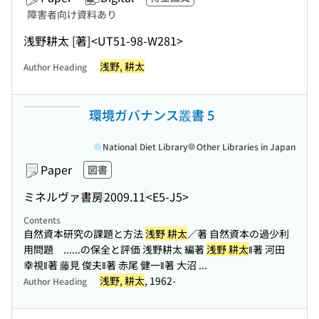
障害者向け資料あり
浅野耕太 [著]
<UT51-98-W281>
浅野, 耕太
Author Heading
環境ガバナンス叢書 5
National Diet Library
Other Libraries in Japan
Paper
図書
ミネルヴァ書房
2009.11
<E5-J5>
Contents
自然資本研究の課題と方法
浅野 耕太
／著 自然資本の過少利
用問題 ...
...の保全と評価 浅野耕太 編著
浅野 耕太
‖著 河田
幸視‖著 藤見 俊夫‖著 赤尾 健一‖著 大沼 ...
浅野, 耕太
, 1962-
Author Heading