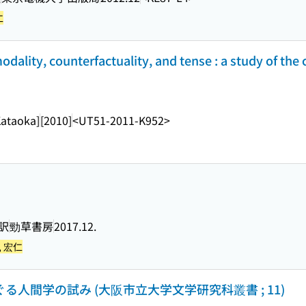
仁
ality, counterfactuality, and tense : a study of the 
Kataoka]
[2010]
<UT51-2011-K952>
訳
勁草書房
2017.12.
, 宏仁
る人間学の試み (大阪市立大学文学研究科叢書 ; 11)