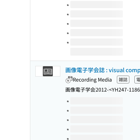
Volumes of this title
画像電子学会誌 : visual comput
Recording Media
雑誌
画像電子学会
2012-
<YH247-1186
Volumes of this title