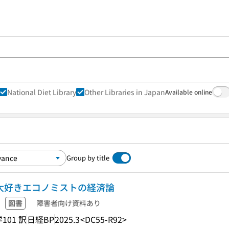
National Diet Library
Other Libraries in Japan
Available online
Group by title
本大好きエコノミストの経済論
図書
障害者向け資料あり
101 訳
日経BP
2025.3
<DC55-R92>