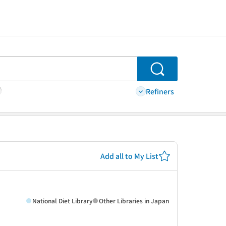
Search
Refiners
Add all to My List
National Diet Library
Other Libraries in Japan