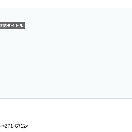
雑誌タイトル
-
<Z71-G712>