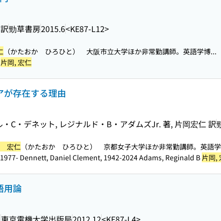
 訳
勁草書房
2015.6
<KE87-L12>
仁
（かたおか ひろひと） 大阪市立大学ほか非常勤講師。英語学博...
-
片岡, 宏仁
モアが存在する理由
C・デネット, レジナルド・B・アダムズJr. 著, 片岡宏仁 訳
 宏仁
（かたおか ひろひと） 京都女子大学ほか非常勤講師。英語学博.
 1977- Dennett, Daniel Clement, 1942-2024 Adams, Reginald B
片岡,
語用論
訳
東京電機大学出版局
2012.12
<KE87-L4>