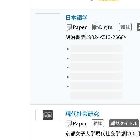
日本語学
Paper
Digital
雑誌
明治書院
1982-
<Z13-2668>
Volumes of this title
現代社会研究
Paper
雑誌
雑誌タイトル
京都女子大学現代社会学部
[2001]