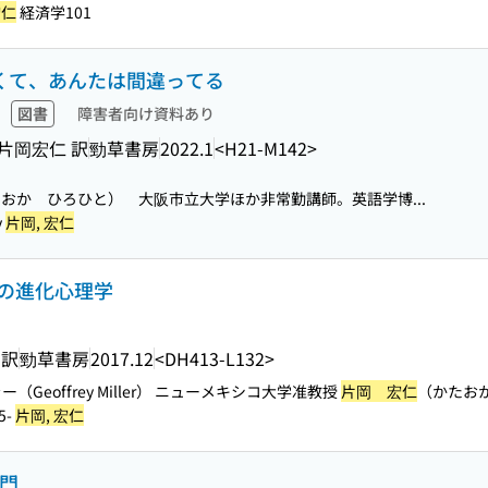
宏仁
経済学101
しくて、あんたは間違ってる
図書
障害者向け資料あり
片岡宏仁 訳
勁草書房
2022.1
<H21-M142>
おか ひろひと） 大阪市立大学ほか非常勤講師。英語学博...
y
片岡, 宏仁
しの進化心理学
 訳
勁草書房
2017.12
<DH413-L132>
Geoffrey Miller） ニューメキシコ大学准教授
片岡 宏仁
（かたお
65-
片岡, 宏仁
入門