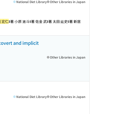
National Diet Library
Other Libraries in Japan
 宏仁
‖著 小原 漱斗‖著 佐金 武‖著 太田 紘史‖著 新居
covert and implicit
Other Libraries in Japan
National Diet Library
Other Libraries in Japan