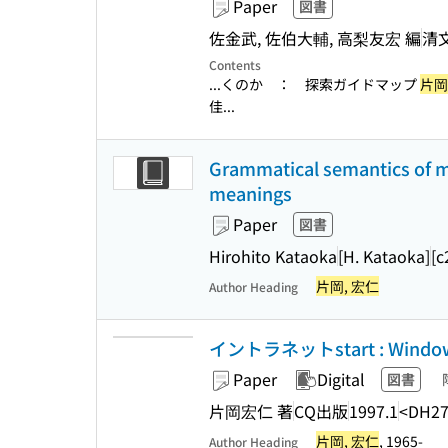
Paper
図書
佐金武, 佐伯大輔, 高梨友宏 編
清
Contents
...くのか ： 探索ガイドマップ
片岡
佳...
Grammatical semantics of mod
meanings
Paper
図書
Hirohito Kataoka
[H. Kataoka]
[c
片岡, 宏仁
Author Heading
イントラネットstart : Win
Paper
Digital
図書
片岡宏仁 著
CQ出版
1997.1
<DH27
片岡, 宏仁
, 1965-
Author Heading