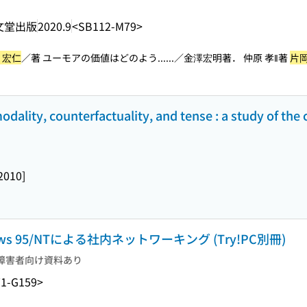
文堂出版
2020.9
<SB112-M79>
 宏仁
／著 ユーモアの価値はどのよう...
...／金澤宏明著． 仲原 孝‖著
片岡
ality, counterfactuality, and tense : a study of the 
2010]
dows 95/NTによる社内ネットワーキング (Try!PC別冊)
障害者向け資料あり
1-G159>