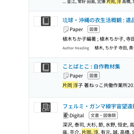
... 釜江, 常好 田島, 宏康
片岡, 淳
高橋, 忠
琉球・沖縄の衣生活概観 : 
Paper
図書
植木ちか子編著 ; 植木ちか子, 寺
植木, ちか子 寺田, 
Author Heading
ことばとこ : 自作教材集
Paper
図書
片岡 淳
子 著
ねっこ共働作業所
20
フェルミ・ガンマ線宇宙望遠鏡
Digital
文書・図像類
深沢, 泰司, 大杉, 節, 水野, 恒史, 高
藤, 亮介,
片岡, 淳
, 有元, 誠, 高橋,