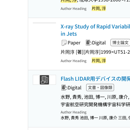
片岡, 淳
Author Heading
X-ray Study of Rapid Variabil
in Jets
Paper
Digital
博士論文
片岡淳 [著]
[片岡淳]
1999
<UT51-2
片岡, 淳
Author Heading
Flash LIDAR用デバイスの開
Digital
文書・図像類
水野, 貴秀, 池田, 博一, 川原, 康介,
宇宙航空研究開発機構宇宙科学研究所(
Author Heading
水野, 貴秀 池田, 博一 川原, 康介 三田,