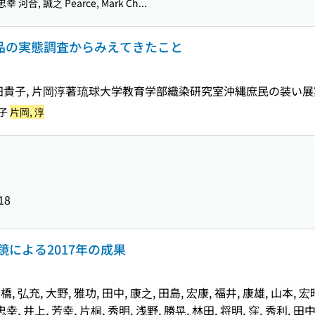
幸 河合, 誠之 Pearce, Mark Ch...
遺品の実態調査からみえてきたこと
田貴子, 片岡淳著
琉球大学教育学部織染研究室沖縄庶民の装い展
貴子
片岡, 淳
18
による2017年の成果
橋, 弘充, 大野, 雅功, 田中, 康之, 田島, 宏康, 福井, 康雄, 山本, 宏昭
 忠幸, 井上, 芳幸, 片桐, 秀明, 浅野, 勝晃, 林田, 将明, 窪, 秀利, 田中, 