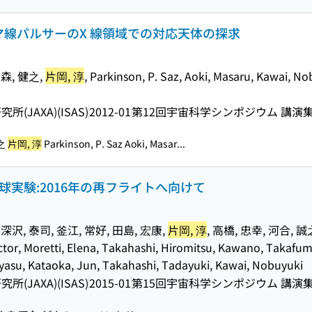
 ガンマ線パルサーのX 線領域での対応天体の探求
中森, 健之,
片岡, 淳
, Parkinson, P. Saz, Aoki, Masaru, Kawai, No
JAXA)(ISAS)
2012-01
第12回宇宙科学シンポジウム 講演
健之
片岡, 淳
Parkinson, P. Saz Aoki, Masar...
気球実験:2016年の再フライトへ向けて
 深沢, 泰司, 釜江, 常好, 田島, 宏康,
片岡, 淳
, 高橋, 忠幸, 河合, 誠之, 
Victor, Moretti, Elena, Takahashi, Hiromitsu, Kawano, Takafu
yasu, Kataoka, Jun, Takahashi, Tadayuki, Kawai, Nobuyuki
JAXA)(ISAS)
2015-01
第15回宇宙科学シンポジウム 講演