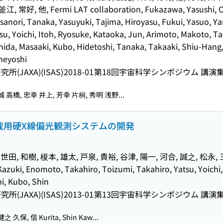
江, 常好, 他, Fermi LAT collaboration, Fukazawa, Yasushi, Oh
anori, Tanaka, Yasuyuki, Tajima, Hiroyasu, Fukui, Yasuo, Y
u, Yoichi, Itoh, Ryosuke, Kataoka, Jun, Arimoto, Makoto, Tak
shida, Masaaki, Kubo, Hidetoshi, Tanaka, Takaaki, Shiu-Han
neyoshi
JAXA)(ISAS)
2018-01
第18回宇宙科学シンポジウム 講演
誠 高橋, 忠幸 井上, 芳幸 片桐, 秀明 浅野...
搭載用硬X線偏光観測システムの開発
常世田, 和樹, 榎本, 雄太, 戸泉, 貴裕, 谷津, 陽一, 河合, 誠之, 松永,
zuki, Enomoto, Takahiro, Toizumi, Takahiro, Yatsu, Yoichi
i, Kubo, Shin
JAXA)(ISAS)
2013-01
第13回宇宙科学シンポジウム 講演
之 久保, 信 Kurita, Shin Kaw...