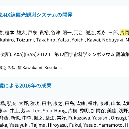
搭載用X線偏光観測システムの開発
, 榎本, 雄太, 戸泉, 貴裕, 谷津, 陽一, 河合, 誠之, 松永, 三郎,
片岡
ahiro, Toizumi, Takahiro, Yatsu, Yoichi, Kawai, Nobuyuki, 
JAXA)(ISAS)
2012-01
第12回宇宙科学シンポジウム 講演
之 久保, 信 Kawakami, Kosuke...
による2016年の成果
橋, 弘充, 大野, 雅功, 田中, 康之, 田島, 宏康, 福井, 康雄, 山本, 宏昭
 忠幸, 井上, 芳幸, Lee, Shiu-Hang, 片桐, 秀明, 加賀谷, 美佳, 浅野
斉藤, 新也, 中森, 健之, 釜江, 常好, Fukazawa, Yasushi, Ohsugi, Ta
ka, Yasuyuki, Tajima, Hiroyasu, Fukui, Yasuo, Yamamoto, Hi