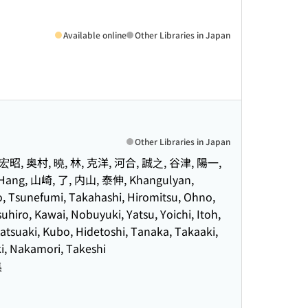
Available online
Other Libraries in Japan
Other Libraries in Japan
 宏昭, 奥村, 曉, 林, 克洋, 河合, 誠之, 谷津, 陽一,
ang, 山崎, 了, 内山, 泰伸, Khangulyan,
Tsunefumi, Takahashi, Hiromitsu, Ohno,
hiro, Kawai, Nobuyuki, Yatsu, Yoichi, Itoh,
atsuaki, Kubo, Hidetoshi, Tanaka, Takaaki,
i, Nakamori, Takeshi
集