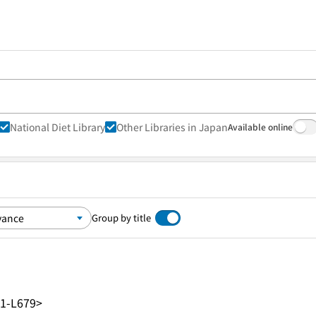
National Diet Library
Other Libraries in Japan
Available online
Group by title
1-L679>