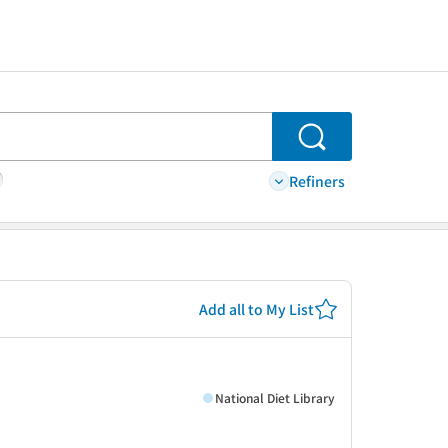
Search
Refiners
Add all to My List
National Diet Library