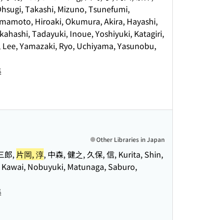
sugi, Takashi, Mizuno, Tsunefumi,
amamoto, Hiroaki, Okumura, Akira, Hayashi,
ahashi, Tadayuki, Inoue, Yoshiyuki, Katagiri,
g, Lee, Yamazaki, Ryo, Uchiyama, Yasunobu,
集
Other Libraries in Japan
 三郎,
片岡, 淳
, 中森, 健之, 久保, 信, Kurita, Shin,
, Kawai, Nobuyuki, Matunaga, Saburo,
集