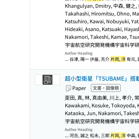
Khangulyan, Dmitry, 中森, 健之, 釜
Takahashi, Hiromitsu, Ohno, Mas
Katsuhiro, Kawai, Nobuyuki, Yats
Hideaki, Asano, Katsuaki, Haya
Nakamori, Takeshi, Kamae, Tsu
宇宙航空研究開発機構宇宙科学研究所(
Author Heading
... 谷津, 陽一 伊藤, 亮介
片岡, 淳
有元, 
超小型衛星「TSUBAME」
Paper
文書・図像類
栗田, 真, 林, 真由美, 川上, 孝介, 
Kawakami, Kosuke, Tokoyoda, Ka
Kataoka, Jun, Nakamori, Takesh
宇宙航空研究開発機構宇宙科学研究所(
Author Heading
... 河合, 誠之 松永, 三郎
片岡, 淳
中森, 健