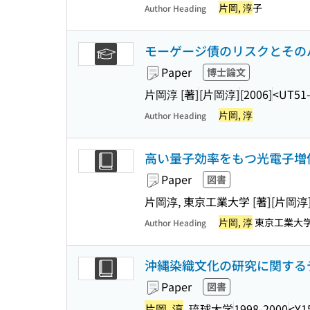
片岡, 淳
子
Author Heading
モーゲージ債のリスクとその
Paper
博士論文
片岡淳 [著]
[片岡淳]
[2006]
<UT51-
片岡, 淳
Author Heading
高い量子効率をもつ光電子増
Paper
図書
片岡淳, 東京工業大学 [著]
[片岡淳
片岡, 淳
東京工業大
Author Heading
沖縄染織文化の研究に関する
Paper
図書
片岡, 淳
, 琉球大学
1998-2000
<Y1