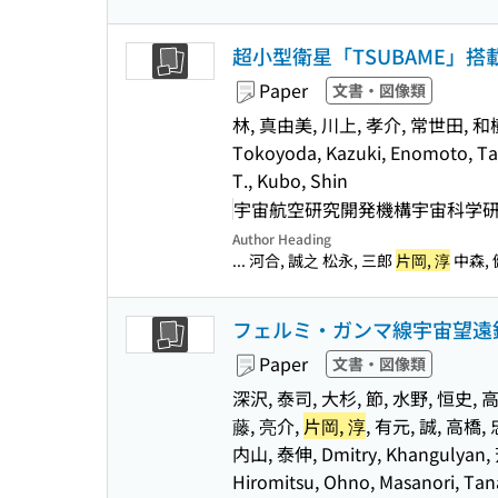
超小型衛星「TSUBAME」
Paper
文書・図像類
林, 真由美, 川上, 孝介, 常世田, 和樹
Tokoyoda, Kazuki, Enomoto, Tak
T., Kubo, Shin
宇宙航空研究開発機構宇宙科学研究所(
Author Heading
... 河合, 誠之 松永, 三郎
片岡, 淳
中森, 健
フェルミ・ガンマ線宇宙望遠鏡
Paper
文書・図像類
深沢, 泰司, 大杉, 節, 水野, 恒史, 高
藤, 亮介,
片岡, 淳
, 有元, 誠, 高橋,
内山, 泰伸, Dmitry, Khangulyan, 
Hiromitsu, Ohno, Masanori, Tana