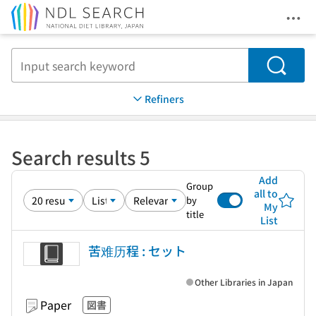
Ope
Jump to main content
Search
Refiners
Search results 5
Add
Group
all to
by
My
title
List
苦难历程 : セット
Other Libraries in Japan
Paper
図書