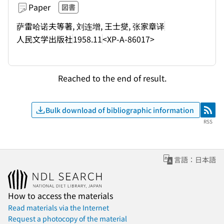
Paper
図書
萨雷哈诺夫等著, 刘连增, 王士燮, 张家章译
人民文学出版社
1958.11
<XP-A-86017>
Reached to the end of result.
Bulk download of bibliographic information
RSS
RSS
言語：日本語
How to access the materials
Read materials via the Internet
Request a photocopy of the material