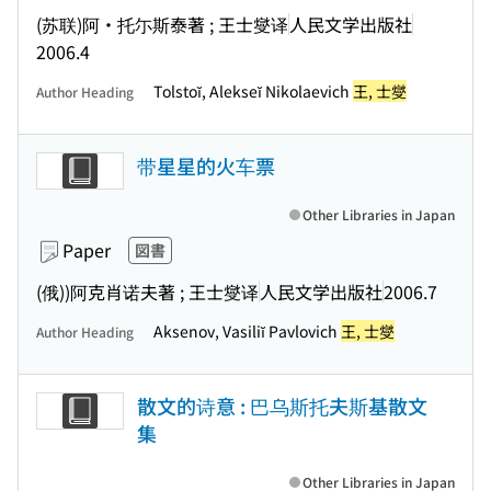
(苏联)阿・托尓斯泰著 ; 王士燮译
人民文学出版社
2006.4
Tolstoĭ, Alekseĭ Nikolaevich
王, 士燮
Author Heading
带星星的火车票
Other Libraries in Japan
Paper
図書
(俄))阿克肖诺夫著 ; 王士燮译
人民文学出版社
2006.7
Aksenov, Vasiliĭ Pavlovich
王, 士燮
Author Heading
散文的诗意 : 巴乌斯托夫斯基散文
集
Other Libraries in Japan