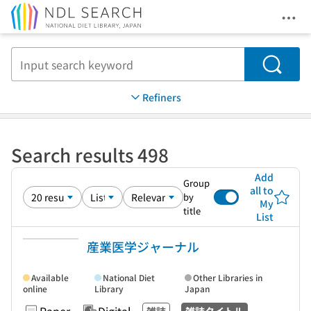
Ope
Jump to main content
Search
Refiners
Search results 498
Add
Group
all to
by
My
title
List
産業医学ジャーナル
Available
National Diet
Other Libraries in
online
Library
Japan