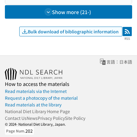
Show more (21-)
Bulk download of bibliographic information
RSS
RSS
言語：日本語
How to access the materials
Read materials via the Internet
Request a photocopy of the material
Read materials at the library
National Diet Library Home Page
Contact Us
News
Privacy Policy
Site Policy
© 2024- National Diet Library, Japan.
202
Page Num.