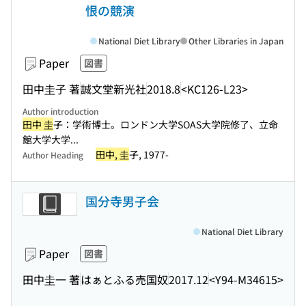
恨の競演
National Diet Library
Other Libraries in Japan
Paper
図書
田中圭子 著
誠文堂新光社
2018.8
<KC126-L23>
Author introduction
田中 圭
子：学術博士。ロンドン大学SOAS大学院修了、立命
館大学大学...
田中, 圭
子, 1977-
Author Heading
国分寺男子会
National Diet Library
Paper
図書
田中圭一 著
はぁとふる売国奴
2017.12
<Y94-M34615>