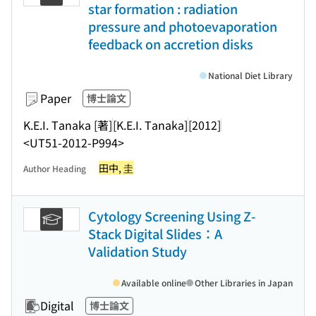
star formation : radiation
pressure and photoevaporation
feedback on accretion disks
National Diet Library
Paper
博士論文
K.E.I. Tanaka [著]
[K.E.I. Tanaka]
[2012]
<UT51-2012-P994>
田中, 圭
Author Heading
Cytology Screening Using Z-
Stack Digital Slides：A
Validation Study
Available online
Other Libraries in Japan
Digital
博士論文