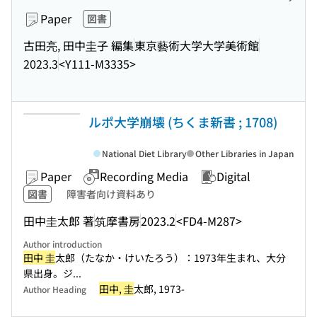
Paper
図書
古田亮, 田中圭子 編集
東京藝術大学大学美術館
2023.3
<Y111-M3335>
ルポ大学崩壊 (ちくま新書 ; 1708)
National Diet Library
Other Libraries in Japan
Paper
Recording Media
Digital
図書
障害者向け資料あり
田中圭太郎 著
筑摩書房
2023.2
<FD4-M287>
Author introduction
田中 圭
太郎（たなか・けいたろう）：1973年生まれ、大分
県出身。ジ...
田中, 圭
太郎, 1973-
Author Heading