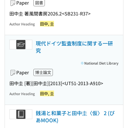
Paper
図書
田中圭 著
風間書房
2026.2
<SB231-R37>
田中, 圭
Author Heading
現代ドイツ監査制度に関する一研
究
National Diet Library
Paper
博士論文
田中圭 [著]
[田中圭]
[2013]
<UT51-2013-A910>
田中, 圭
Author Heading
銭湯と和菓子と田中圭〈仮〉 2 (ぴ
あMOOK)