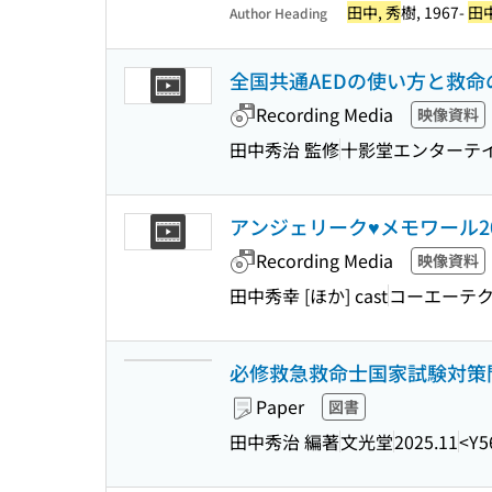
田中, 秀
樹, 1967-
田中
Author Heading
全国共通AEDの使い方と救命
Recording Media
映像資料
田中秀治 監修
十影堂エンターテ
アンジェリーク♥メモワール2025-3
Recording Media
映像資料
田中秀幸 [ほか] cast
コーエーテ
必修救急救命士国家試験対策問題
Paper
図書
田中秀治 編著
文光堂
2025.11
<Y5