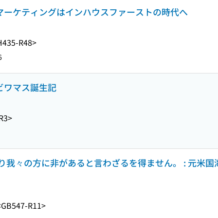
 マーケティングはインハウスファーストの時代へ
H435-R48>
6
殖ビワマス誕生記
R3>
我々の方に非があると言わざるを得ません。 : 元米国
<GB547-R11>