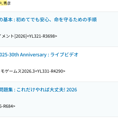
, 秀
彦
の基本 : 初めてでも安心、命を守るための手順
イメント
[2026]
<YL321-R3698>
0th Anniversary : ライブビデオ
クモゲームス
2026.3
<YL331-R4290>
集 : これだけやれば大丈夫! 2026
6-R684>