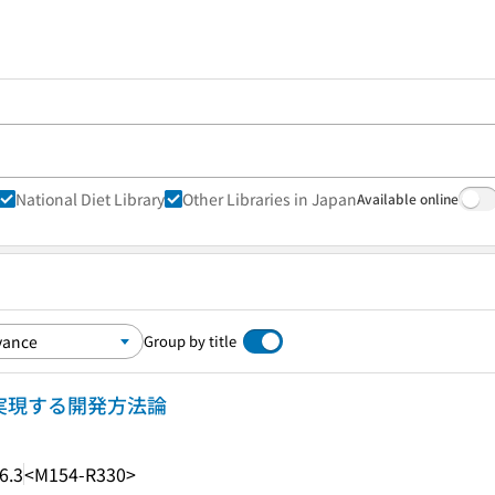
National Diet Library
Other Libraries in Japan
Available online
Group by title
で実現する開発方法論
6.3
<M154-R330>