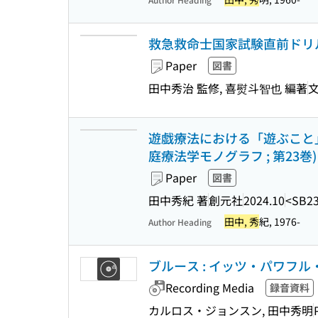
救急救命士国家試験直前ドリル 
Paper
図書
田中秀治 監修, 喜熨斗智也 編著
遊戯療法における「遊ぶこと」
庭療法学モノグラフ ; 第23巻)
Paper
図書
田中秀紀 著
創元社
2024.10
<SB23
田中, 秀
紀, 1976-
Author Heading
ブルース : イッツ・パワフ
Recording Media
録音資料
カルロス・ジョンスン, 田中秀明