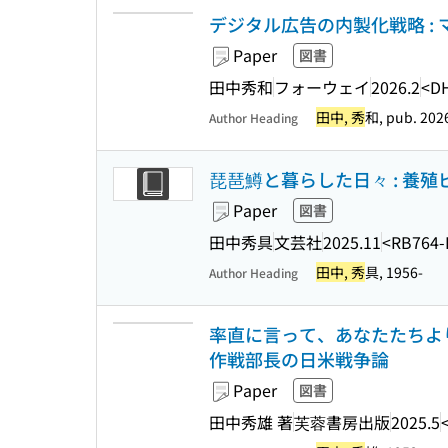
デジタル広告の内製化戦略 :
Paper
図書
田中秀和
フォーウェイ
2026.2
<D
田中, 秀
和, pub. 202
Author Heading
琵琶鱒と暮らした日々 : 養
Paper
図書
田中秀具
文芸社
2025.11
<RB764-
田中, 秀
具, 1956-
Author Heading
率直に言って、あなたたちより
作戦部長の日米戦争論
Paper
図書
田中秀雄 著
芙蓉書房出版
2025.5