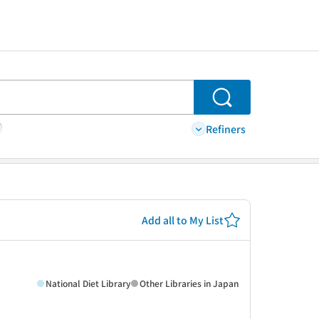
Search
Refiners
Add all to My List
National Diet Library
Other Libraries in Japan