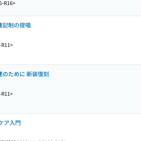
6-R16>
区連記制の提唱
-R11>
建のために 新装復刻
-R11>
ケア入門