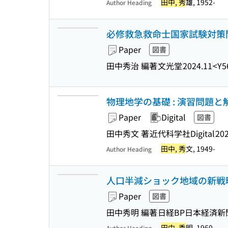
田中, 秀
雄, 1952-
Author Heading
必修救急救命士国家試験対策問題
Paper
図書
田中秀治 編著
文光堂
2024.11
<Y5
物理地学の基礎 : 演習問題と
Paper
Digital
図書
田中秀文 著
近代科学社Digital
202
田中, 秀
文, 1949-
Author Heading
人口半減ショック地域の新戦略
Paper
図書
田中秀明 編著
日経BP日本経済新
田中, 秀
明, 1960-
Author Heading