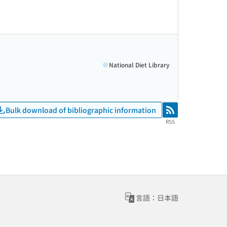
National Diet Library
Bulk download of bibliographic information
RSS
RSS
言語：日本語