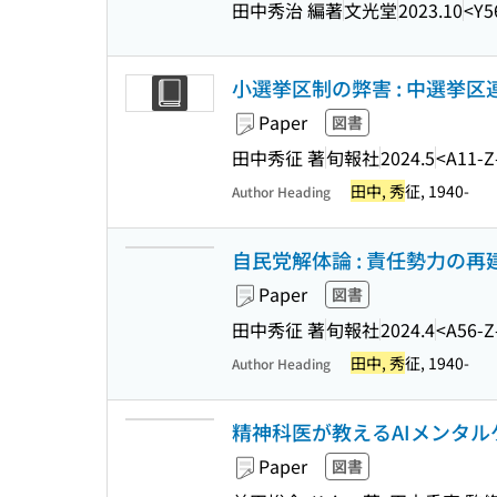
田中秀治 編著
文光堂
2023.10
<Y5
小選挙区制の弊害 : 中選挙
Paper
図書
田中秀征 著
旬報社
2024.5
<A11-Z
田中, 秀
征, 1940-
Author Heading
自民党解体論 : 責任勢力の再
Paper
図書
田中秀征 著
旬報社
2024.4
<A56-Z
田中, 秀
征, 1940-
Author Heading
精神科医が教えるAIメンタル
Paper
図書