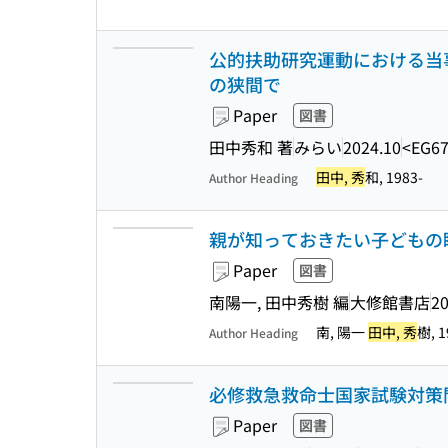
公的扶助研究運動における当事
の狭間で
Paper
図書
田中秀和 著
みらい
2024.10
<EG67
田中, 秀
和, 1983-
Author Heading
親が知っておきたい子どもの睡
Paper
図書
南陽一, 田中秀樹 編
大修館書店
20
南, 陽一
田中, 秀
樹, 1
Author Heading
必修救急救命士国家試験対策問題
Paper
図書