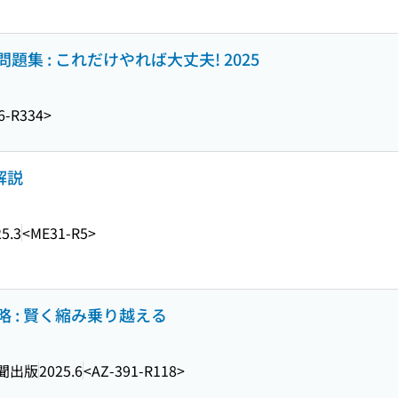
集 : これだけやれば大丈夫! 2025
6-R334>
解説
5.3
<ME31-R5>
 : 賢く縮み乗り越える
聞出版
2025.6
<AZ-391-R118>