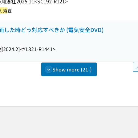
修
翔泳社
2025.11
<SC192-R121>
, 秀
宣
した時どう対応すべきか (電気安全DVD)
会
[2024.2]
<YL321-R1441>
Show more (21-)