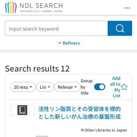
Ope
Jump to main content
Search
Refiners
Search results 12
Add
Group
all to
by
My
title
List
活性リン脂質とその受容体を標的
とした新しいがん治療の基盤形成
Other Libraries in Japan