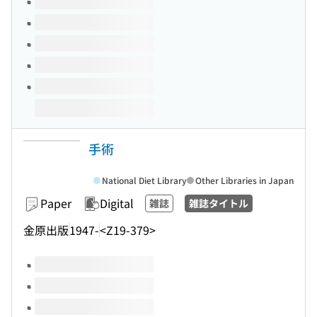
手術
National Diet Library
Other Libraries in Japan
Paper
Digital
雑誌
雑誌タイトル
金原出版
1947-
<Z19-379>
Volumes of this title