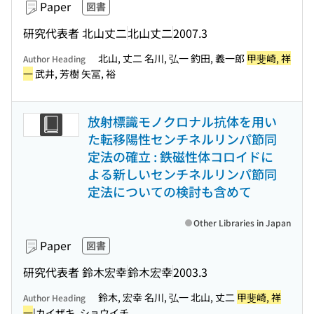
Paper
図書
研究代表者 北山丈二
北山丈二
2007.3
北山, 丈二 名川, 弘一 釣田, 義一郎
甲斐崎, 祥
Author Heading
一
武井, 芳樹 矢冨, 裕
放射標識モノクロナル抗体を用い
た転移陽性センチネルリンパ節同
定法の確立 : 鉄磁性体コロイドに
よる新しいセンチネルリンパ節同
定法についての検討も含めて
Other Libraries in Japan
Paper
図書
研究代表者 鈴木宏幸
鈴木宏幸
2003.3
鈴木, 宏幸 名川, 弘一 北山, 丈二
甲斐崎, 祥
Author Heading
一
|カイザキ, ショウイチ