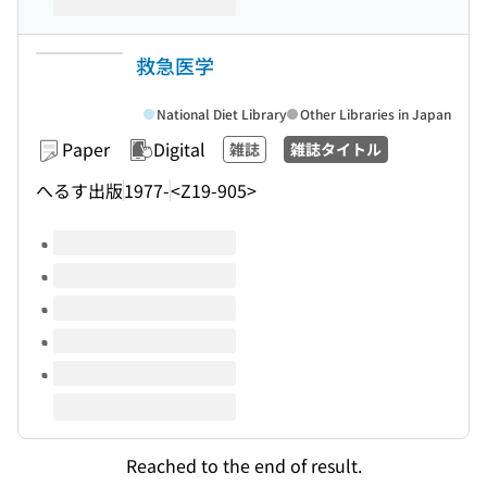
救急医学
National Diet Library
Other Libraries in Japan
Paper
Digital
雑誌
雑誌タイトル
へるす出版
1977-
<Z19-905>
Volumes of this title
Reached to the end of result.