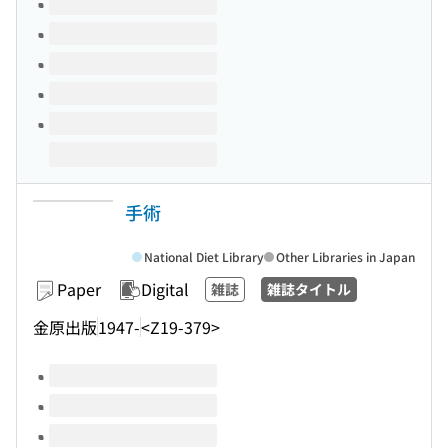
手術
National Diet Library
Other Libraries in Japan
Paper
Digital
雑誌
雑誌タイトル
金原出版
1947-
<Z19-379>
Volumes of this title