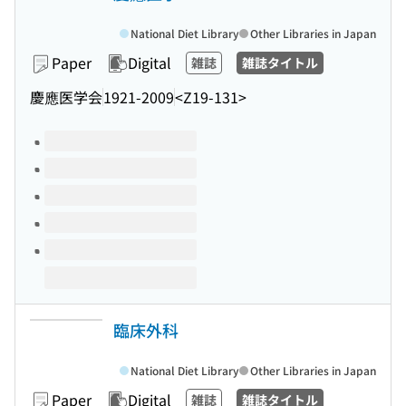
National Diet Library
Other Libraries in Japan
Paper
Digital
雑誌
雑誌タイトル
慶應医学会
1921-2009
<Z19-131>
Volumes of this title
臨床外科
National Diet Library
Other Libraries in Japan
Paper
Digital
雑誌
雑誌タイトル