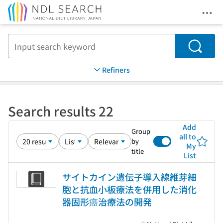
Ope
Jump to main content
Search
Refiners
Search results 22
Add
Group
all to
by
My
title
List
サイトカイン遺伝子導入線維芽細
胞と抗血小板療法を併用した消化
器固形癌治療法の開発