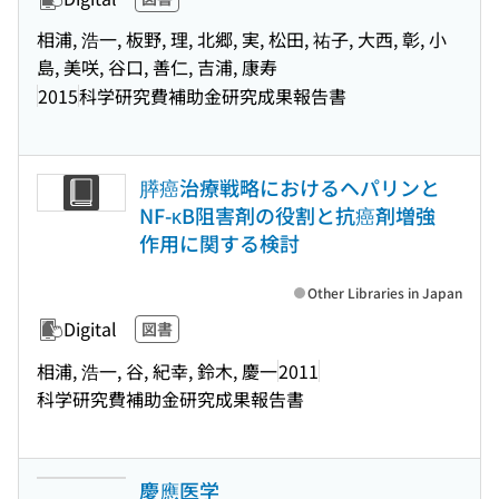
相浦, 浩一, 板野, 理, 北郷, 実, 松田, 祐子, 大西, 彰, 小
島, 美咲, 谷口, 善仁, 吉浦, 康寿
2015
科学研究費補助金研究成果報告書
膵癌治療戦略におけるヘパリンと
NF-κB阻害剤の役割と抗癌剤増強
作用に関する検討
Other Libraries in Japan
Digital
図書
相浦, 浩一, 谷, 紀幸, 鈴木, 慶一
2011
科学研究費補助金研究成果報告書
慶應医学