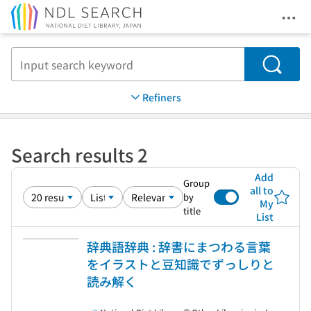
Ope
Jump to main content
Search
Refiners
Search results 2
Add
Group
all to
by
My
title
List
辞典語辞典 : 辞書にまつわる言葉
をイラストと豆知識でずっしりと
読み解く