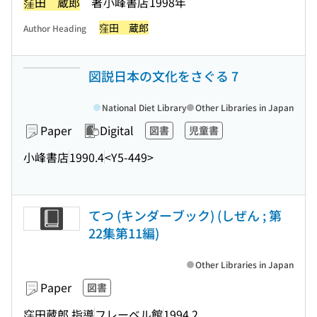
窪田 蔵郎
著
小峰書店
1998年
窪田 蔵郎
Author Heading
図説日本の文化をさぐる 7
National Diet Library
Other Libraries in Japan
Paper
Digital
図書
児童書
小峰書店
1990.4
<Y5-449>
てつ (キンダーブック) (しぜん ; 第
22集第11編)
Other Libraries in Japan
Paper
図書
窪田蔵郎 指導
フレーベル館
1994.2