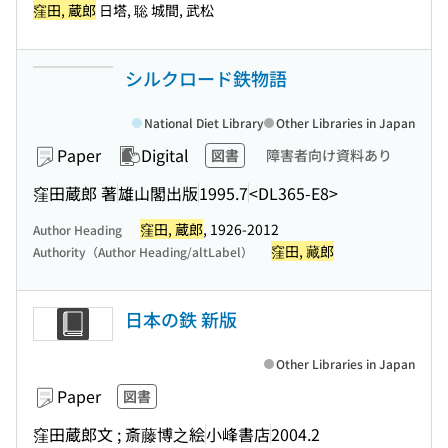
窪田, 蔵郎
日塔, 聡 城間, 武松
シルクロード鉄物語
National Diet Library
Other Libraries in Japan
Paper
Digital
図書
障害者向け資料あり
窪田蔵郎 著
雄山閣出版
1995.7
<DL365-E8>
窪田, 蔵郎
, 1926-2012
Author Heading
窪田, 藏郎
Authority（Author Heading/altLabel）
日本の鉄 新版
Other Libraries in Japan
Paper
図書
窪田蔵郎文 ; 斎藤博之絵
小峰書店
2004.2