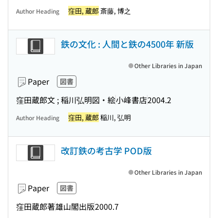
窪田, 蔵郎
斎藤, 博之
Author Heading
鉄の文化 : 人間と鉄の4500年 新版
Other Libraries in Japan
Paper
図書
窪田蔵郎文 ; 稲川弘明図・絵
小峰書店
2004.2
窪田, 蔵郎
稲川, 弘明
Author Heading
改訂鉄の考古学 POD版
Other Libraries in Japan
Paper
図書
窪田蔵郎著
雄山閣出版
2000.7