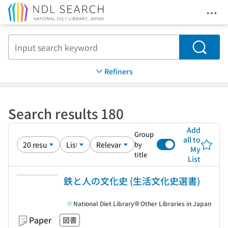
Ope
Jump to main content
Search
Refiners
Search results 180
Add
Group
all to
by
My
title
List
鉄と人の文化史 (生活文化史選書)
National Diet Library
Other Libraries in Japan
Paper
図書