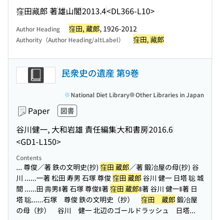
窪田藏郎 著
雄山閣
2013.4
<DL366-L10>
窪田, 蔵郎
, 1926-2012
Author Heading
窪田, 藏郎
Authority（Author Heading/altLabel）
民衆史の遺産 第9巻
National Diet Library
Other Libraries in Japan
Paper
図書
谷川健一, 大和岩雄 責任編集
大和書房
2016.6
<GD1-L150>
Contents
... 尊俊／著 鉄の文明史(抄)
窪田 蔵郎
／著 鍛冶屋の母(抄) 谷
川 ...
...一著 松田 寿男 石塚 尊俊
窪田 蔵郎
谷川 健一 日塔 聡 城
間 ...
...田 壽男‖著 石塚 尊俊‖著
窪田 蔵郎
‖著 谷川 健一‖著 日
塔 聡...
...石塚 尊俊 鉄の文明史（抄）
窪田 蔵郎
鍛冶屋
の母（抄） 谷川 健一 北辺のゴールドラッシュ 日塔...